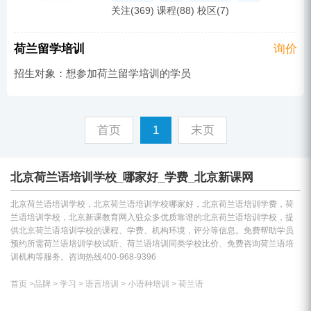
关注(369) 课程(88) 校区(7)
日本留学
瑞典语
韩国留学
意大利语
德国留学
西班牙语
法国留学
荷兰语
荷兰留学培训
询价
意大利留学
俄语
西班牙留学
招生对象：想参加荷兰留学培训的学员
小语种培训
泰国语
欧洲留学
首页
1
末页
北京荷兰语培训学校_哪家好_学费_北京新课网
北京荷兰语培训学校，北京荷兰语培训学校哪家好，北京荷兰语培训学费，荷
兰语培训学校，北京新课教育网入驻众多优质靠谱的北京荷兰语培训学校，提
供北京荷兰语培训学校的课程、学费、机构环境，评分等信息。免费帮助学员
预约所需荷兰语培训学校试听、荷兰语培训同类学校比价、免费咨询荷兰语培
训机构等服务。咨询热线400-968-9396
首页
>
品牌
>
学习
>
语言培训
>
小语种培训
>
荷兰语