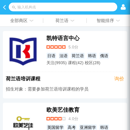
输入机构名
全部商区
荷兰语
智能排序
凯特语言中心
5.0分
日语
法语
荷兰语
韩语
俄语
关注(9935) 课程(42) 校区(28)
瑞典语
泰国语
葡萄牙语
其他
阿拉伯语
对外汉语
意大利语
广东话
荷兰语培训课程
询价
西班牙语
小语种培训
英语培训
德语
招生对象：需要参加荷兰语培训课程的学员
欧美艺佳教育
4.0分
英国留学
高考
亚洲留学
韩语