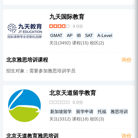
九天国际教育
4.0分
GMAT
AP
IB
SAT
A-Level
关注(3492) 课程(15) 校区(2)
国际小学
托福
英语培训
雅思培训
IGCSE
GRE
北京雅思培训课程
询价
招生对象：需要参加雅思培训学员
北京天道留学教育
0.0分
新加坡留学
留学申请
托福
雅思培训
关注(3312) 课程(18) 校区(3)
SAT
北京天道教育雅思培训
询价