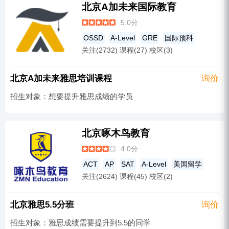
北京A加未来国际教育
5.0分
OSSD
A-Level
GRE
国际预科
关注(2732) 课程(27) 校区(3)
GMAT
国际初中
ACT
AP
国际竞赛辅导
IB
国际学校备考
北京A加未来雅思培训课程
询价
国际教育
PET
托福
英语培训
SAT
招生对象：想要提升雅思成绩的学员
雅思培训
IGCSE
北京啄木鸟教育
4.0分
ACT
AP
SAT
A-Level
美国留学
关注(2624) 课程(45) 校区(2)
国际预科
英语培训
托福
雅思培训
北京雅思5.5分班
询价
招生对象：雅思成绩需要提升到5.5的同学