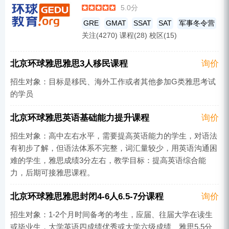
5.0分
GRE
GMAT
SSAT
SAT
军事冬令营
关注(4270) 课程(28) 校区(15)
托福
雅思培训
北京环球雅思雅思3人移民课程
询价
招生对象：目标是移民、海外工作或者其他参加G类雅思考试
的学员
北京环球雅思英语基础能力提升课程
询价
招生对象：高中左右水平，需要提高英语能力的学生，对语法
有初步了解，但语法体系不完整，词汇量较少，用英语沟通困
难的学生，雅思成绩3分左右，教学目标：提高英语综合能
力，后期可接雅思课程。
北京环球雅思雅思封闭4-6人6.5-7分课程
询价
招生对象：1-2个月时间备考的考生，应届、往届大学在读生
或毕业生，大学英语四成绩优秀或大学六级成绩、雅思5.5分