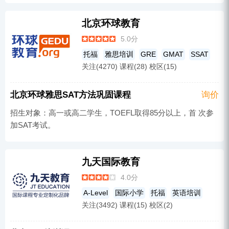
北京环球教育
5.0分
托福
雅思培训
GRE
GMAT
SSAT
关注(4270) 课程(28) 校区(15)
SAT
军事冬令营
北京环球雅思SAT方法巩固课程
询价
招生对象：高一或高二学生，TOEFL取得85分以上，首 次参
加SAT考试。
九天国际教育
4.0分
A-Level
国际小学
托福
英语培训
关注(3492) 课程(15) 校区(2)
雅思培训
IGCSE
GRE
GMAT
AP
IB
SAT