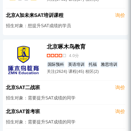
A-Level
GRE
国际预科
GMAT
国际初中
ACT
国际竞赛辅导
AP
IB
北京A加未来SAT培训课程
询价
国际学校备考
国际教育
PET
托福
招生对象：想提升SAT成绩的学员
英语培训
北京啄木鸟教育
4.0分
国际预科
英语培训
托福
雅思培训
关注(2624) 课程(45) 校区(2)
ACT
AP
SAT
A-Level
美国留学
北京SAT二战班
询价
招生对象：需要提升SAT成绩的同学
北京SAT首考班
询价
招生对象：需要提升SAT成绩的同学