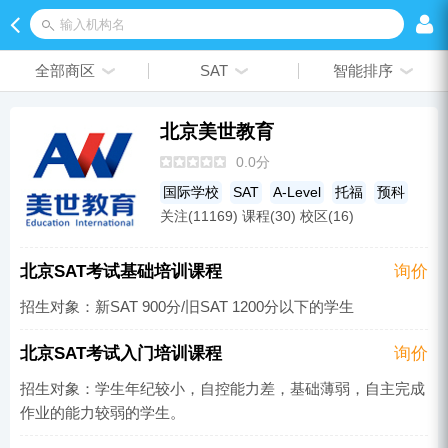
输入机构名
全部商区
SAT
智能排序
北京美世教育
0.0分
国际学校
SAT
A-Level
托福
预科
关注(11169) 课程(30) 校区(16)
雅思培训
留学申请
GRE
GMAT
国际高中
SSAT
国际初中
AP
IB
北京SAT考试基础培训课程
询价
招生对象：新SAT 900分/旧SAT 1200分以下的学生
北京SAT考试入门培训课程
询价
招生对象：学生年纪较小，自控能力差，基础薄弱，自主完成
作业的能力较弱的学生。