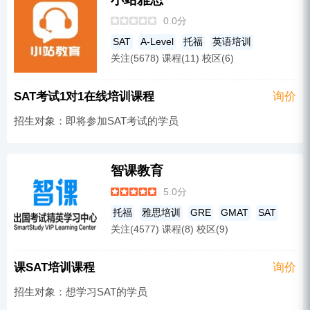
0.0分
SAT
A-Level
托福
英语培训
关注(5678) 课程(11) 校区(6)
雅思培训
成人英语
GRE
ACT
AP
IB
SAT考试1对1在线培训课程
询价
招生对象：即将参加SAT考试的学员
智课教育
5.0分
托福
雅思培训
GRE
GMAT
SAT
关注(4577) 课程(8) 校区(9)
美国留学
本科
课SAT培训课程
询价
招生对象：想学习SAT的学员