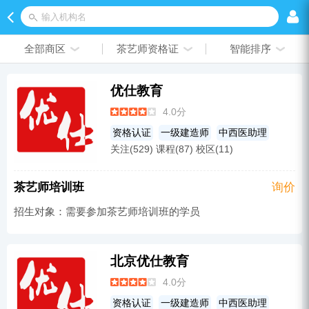
输入机构名
全部商区
茶艺师资格证
智能排序
优仕教育
4.0分
资格认证
一级建造师
中西医助理
关注(529) 课程(87) 校区(11)
网络营销
医师
茶艺师资格证
二级建造师
口腔
英语培训
执业药师
茶艺师培训班
询价
教师资格
消防工程师
造价工程师
招生对象：需要参加茶艺师培训班的学员
口腔助理
成考辅导
护士
碳排放管理师培训
成人教育
其他
汉语培训
临床
其他
安全工程师
北京优仕教育
营养师
PhotoShop
临床助理
中医
4.0分
人力资源
注册会计师
心理咨询师
资格认证
一级建造师
中西医助理