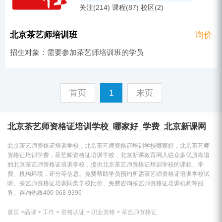
考研
中医助理
岗前培训
会计职称
关注(214) 课程(87) 校区(2)
网络营销
医师
茶艺师资格证
育婴师培训
公务员考试培训
中西医
二级建造师
口腔
英语培训
执业药师
北京茶艺师培训班
询价
经济师
其他
监理工程师
教师资格
消防工程师
造价工程师
招生对象：需要参加茶艺师培训班的学员
口腔助理
成考辅导
护士
碳排放管理师培训
成人教育
其他
汉语培训
临床
其他
安全工程师
首页
1
末页
营养师
PhotoShop
临床助理
中医
人力资源
注册会计师
心理咨询师
北京茶艺师资格证培训学校_哪家好_学费_北京新课网
考研
中医助理
岗前培训
会计职称
育婴师培训
公务员考试培训
中西医
北京茶艺师资格证培训学校，北京茶艺师资格证培训学校哪家好，北京茶艺师
资格证培训学费，茶艺师资格证培训学校，北京新课教育网入驻众多优质靠谱
经济师
其他
监理工程师
的北京茶艺师资格证培训学校，提供北京茶艺师资格证培训学校的课程、学
费、机构环境，评分等信息。免费帮助学员预约所需茶艺师资格证培训学校试
听、茶艺师资格证培训同类学校比价、免费咨询茶艺师资格证培训机构等服
务。咨询热线400-968-9396
首页
>
品牌
>
工作
>
资格认证
>
职业资格
>
茶艺师资格证