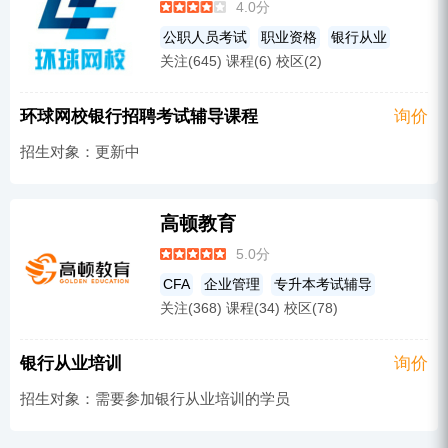
4.0分
消防工程师
教师招聘考试
造价工程师
公职人员考试
职业资格
银行从业
关注(645) 课程(6) 校区(2)
教师资格
环球网校银行招聘考试辅导课程
询价
招生对象：更新中
高顿教育
5.0分
CFA
企业管理
专升本考试辅导
关注(368) 课程(34) 校区(78)
税务师
在职研究生
MBA
事业单位考试培训
会计职称
银行从业培训
询价
同等学力申硕
教师招聘考试
会计实务
招生对象：需要参加银行从业培训的学员
公务员考试培训
军队文职考试
经济师
公共英语
银行招聘考试培训
银行从业