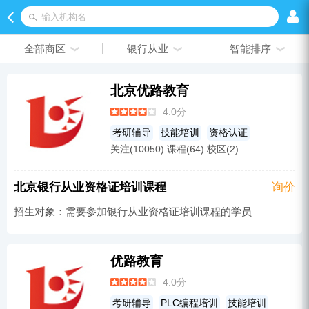
输入机构名
全部商区
银行从业
智能排序
北京优路教育
4.0分
考研辅导
技能培训
资格认证
关注(10050) 课程(64) 校区(2)
AIGC培训
质量工程师
心理咨询师
金融研究生
医药培训
税务师
北京银行从业资格证培训课程
询价
养老服务师
心理学研究生
安全工程师
招生对象：需要参加银行从业资格证培训课程的学员
健康管理师
无人机培训
经济师
会计证
事业单位考试培训
咨询工程
教师资格
考研
银行从业
MBA
优路教育
教师招聘考试
造价员
消防工程师
4.0分
公务员考试培训
医师
MPA
考研辅导
PLC编程培训
技能培训