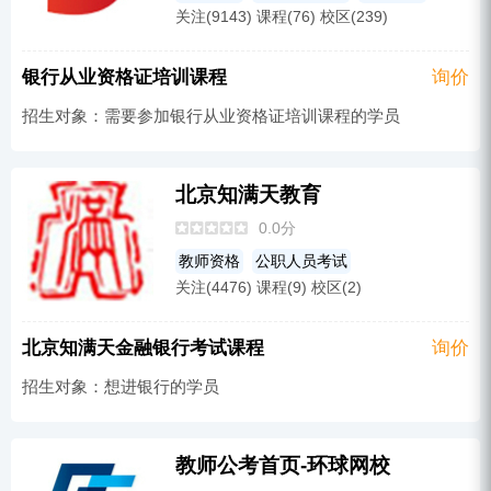
军队文职考试
其他
PMP-项目管理
关注(9143) 课程(76) 校区(239)
资格认证
物业管理师
中医
MPA
监理工程师
一级建造师
执业药师
无人机培训
证劵投资
PMP-项目管理
银行从业资格证培训课程
询价
法律研究生
建筑工程
注册会计师
军队文职考试
质量工程师
其他
招生对象：需要参加银行从业资格证培训课程的学员
影视制作
二级建造师
人力资源师
法律研究生
软考
税务师
影视制作
会计研究生
BIM
会计从业资格
社区工作者培训
安全工程师
造价工程师
营养师
教育研究生
人力资源师
会计研究生
考研
经济师
北京知满天教育
金融会计
证劵投资
建筑工程
BIM
咨询工程
营养师
0.0分
教育研究生
公务员考试培训
会计证
教师资格
公职人员考试
AIGC培训
金融会计
造价员
关注(4476) 课程(9) 校区(2)
事业单位考试培训
选调生考试培训
心理咨询师
金融研究生
监理工程师
三支一扶
公务员考试培训
银行从业
北京知满天金融银行考试课程
询价
银行从业
养老服务师
健康保健
其他
招生对象：想进银行的学员
健康管理师
心理学研究生
一级建造师
医师
执业药师
职业资格
注册会计师
教师资格
事业单位考试培训
教师公考首页-环球网校
二级建造师
护士
MBA
会计从业资格