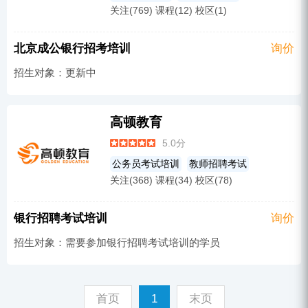
关注(769) 课程(12) 校区(1)
国企招聘考试培训
政法干警考试培训
公务员考试培训
选调生考试培训
北京成公银行招考培训
询价
军队文职考试
三支一扶
招生对象：更新中
银行招聘考试培训
烟草招聘考试培训
社区工作者培训
事业单位考试培训
高顿教育
5.0分
公务员考试培训
教师招聘考试
关注(368) 课程(34) 校区(78)
会计实务
公共英语
军队文职考试
经济师
银行从业
注册会计师
‌银行招聘‌考试培训
询价
银行招聘考试培训
营养师
ACCA
招生对象：需要参加‌银行招聘‌考试培训的学员
国企招聘考试培训
心理咨询师
证劵投资
金融会计
企业管理
专升本考试辅导
CFA
在职研究生
首页
1
末页