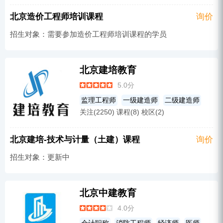
PMP-项目管理
军队文职考试
北京造价工程师培训课程
询价
质量工程师
其他
法律研究生
软考
招生对象：需要参加造价工程师培训课程的学员
税务师
影视制作
社区工作者培训
建筑工程
安全工程师
人力资源师
会计研究生
考研
经济师
北京建培教育
5.0分
监理工程师
一级建造师
二级建造师
关注(2250) 课程(8) 校区(2)
造价工程师
安全工程师
北京建培-技术与计量（土建）课程
询价
招生对象：更新中
北京中建教育
4.0分