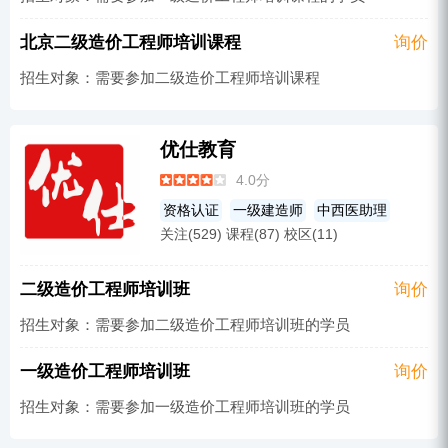
北京二级造价工程师培训课程
询价
招生对象：需要参加二级造价工程师培训课程
优仕教育
4.0分
资格认证
一级建造师
中西医助理
关注(529) 课程(87) 校区(11)
网络营销
医师
茶艺师资格证
二级建造师
口腔
英语培训
执业药师
二级造价工程师培训班
询价
教师资格
消防工程师
造价工程师
招生对象：需要参加二级造价工程师培训班的学员
口腔助理
成考辅导
护士
碳排放管理师培训
成人教育
其他
一级造价工程师培训班
询价
汉语培训
临床
临床助理
其他
招生对象：需要参加一级造价工程师培训班的学员
安全工程师
营养师
PhotoShop
中医