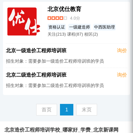
人力资源
注册会计师
心理咨询师
北京优仕教育
考研
中医助理
岗前培训
会计职称
4.0分
育婴师培训
公务员考试培训
资格认证
一级建造师
中西医助理
监理工程师
中西医
经济师
其他
关注(213) 课程(87) 校区(2)
网络营销
医师
茶艺师资格证
二级建造师
口腔
英语培训
执业药师
北京一级造价工程师培训班
询价
教师资格
消防工程师
造价工程师
招生对象：需要参加一级造价工程师培训班的学员
口腔助理
成考辅导
护士
碳排放管理师培训
成人教育
其他
北京二级造价工程师培训班
询价
汉语培训
临床
临床助理
其他
招生对象：需要参加二级造价工程师培训班的学员
安全工程师
营养师
PhotoShop
中医
人力资源
注册会计师
心理咨询师
考研
中医助理
岗前培训
会计职称
首页
1
末页
育婴师培训
公务员考试培训
监理工程师
中西医
经济师
其他
北京造价工程师培训学校_哪家好_学费_北京新课网