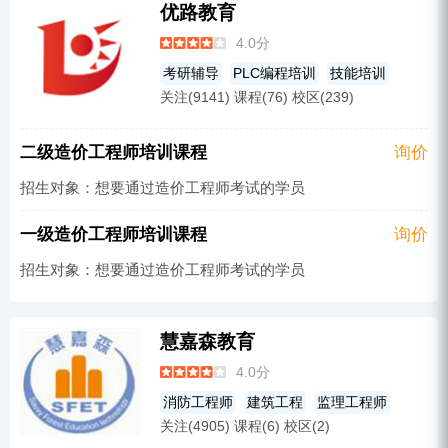
优路教育
事业单位考试培训
咨询工程
造价员
4.0分
消防工程师
公务员考试培训
银行从业
考研辅导
PLC编程培训
技能培训
MBA
教师招聘考试
其他
关注(9141) 课程(76) 校区(239)
资格认证
BIM
咨询工程
营养师
PMP-项目管理
监理工程师
医师
教育研究生
公务员考试培训
会计证
MPA
军队文职考试
注册会计师
二级造价工程师培训课程
询价
AIGC培训
金融会计
造价员
影视制作
一级建造师
执业药师
招生对象：想要通过造价工程师考试的学员
心理咨询师
金融研究生
监理工程师
法律研究生
建筑工程
银行从业
医师
养老服务师
健康保健
一级造价工程师培训课程
询价
其他
健康管理师
心理学研究生
招生对象：想要通过造价工程师考试的学员
一级建造师
执业药师
职业资格
注册会计师
教师资格
慧嘉森教育
事业单位考试培训
二级建造师
4.0分
造价工程师
护士
MBA
会计从业资格
消防工程师
建筑工程
监理工程师
消防工程师
教师招聘考试
物业管理师
关注(4905) 课程(6) 校区(2)
一级建造师
二级建造师
造价工程师
中医
MPA
无人机培训
证劵投资