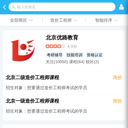
输入机构名
全部商区
造价工程师
智能排序
北京优路教育
4.0分
考研辅导
技能培训
资格认证
关注(10050) 课程(64) 校区(2)
会计研究生
BIM
会计从业资格
二级建造师
人力资源师
教育研究生
北京二级造价工程师课程
询价
金融会计
证劵投资
造价工程师
招生对象：想要通过造价工程师考试的学员
营养师
金融研究生
医药培训
税务师
AIGC培训
质量工程师
心理咨询师
北京一级造价工程师课程
询价
健康管理师
无人机培训
经济师
招生对象：想要通过造价工程师考试的学员
养老服务师
心理学研究生
安全工程师
教师资格
考研
会计证