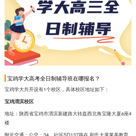
宝鸡学大高考全日制辅导班在哪报名？
宝鸡学大共开设有1个校区，具体校区地址如下：
宝鸡渭滨校区
地址：陕西省宝鸡市渭滨新建路大转盘西北角宝隆大厦a座4
楼
附近交通：公交：34、社区SD137路在 和氏大厦莱美教育