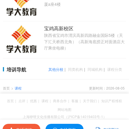
厦a座4楼
宝鸡高新校区
陕西省宝鸡市渭滨高新四路融金国际5楼（天
下汇天桥西北角）（高新海底捞正对面酒店大
厅乘坐电梯）
培训导航
其他分校
|
同类机构
|
同城机构
|
课程分类
首页
>
课程
更新时间：2026-08-05
首页
|
点评
|
优惠
|
课程
|
商务合作
|
客服
|
关于我们
|
知识产权维权
网站地图
上海咿呀文化传播有限公司（沪ICP备14019403号-1）