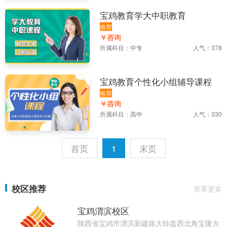
宝鸡教育学大中职教育
推荐
￥咨询
所属科目：
中专
人气：378
宝鸡教育个性化小组辅导课程
推荐
￥咨询
所属科目：
高中
人气：330
首页
1
末页
校区推荐
查看更多
宝鸡渭滨校区
陕西省宝鸡市渭滨新建路大转盘西北角宝隆大