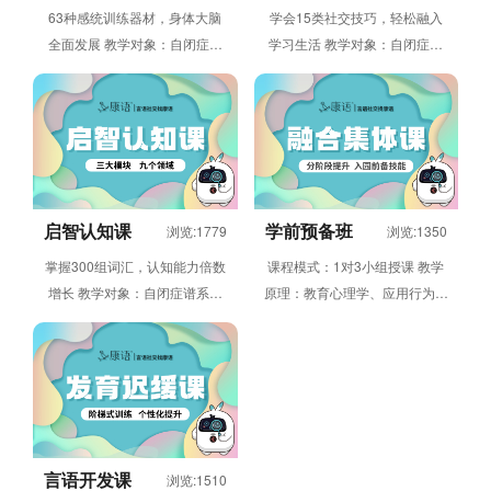
63种感统训练器材，身体大脑
学会15类社交技巧，轻松融入
全面发展 教学对象：自闭症谱
学习生活 教学对象：自闭症谱
系、发育迟缓等存在感觉统合失
系、发育迟缓等存在社交发展障
调障碍，大、小肌肉发展不足，
碍，需要进行干预训练的2-6周
需要...
岁...
启智认知课
学前预备班
浏览:1779
浏览:1350
掌握300组词汇，认知能力倍数
课程模式：1对3小组授课 教学
增长 教学对象：自闭症谱系、
原理：教育心理学、应用行为分
发育迟缓等存在认知发展障碍，
析 课程内容：核心训练儿童在
需要进行干预训练的2-6周岁
集体环境下做、看、听、说、玩
儿...
的...
言语开发课
浏览:1510