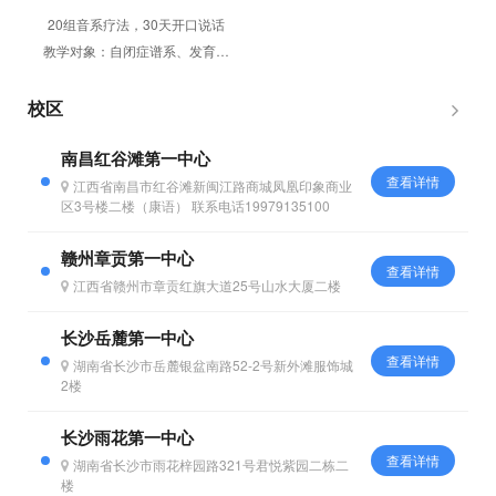
20组音系疗法，30天开口说话
教学对象：自闭症谱系、发育迟
缓等存在口肌及构音发展障碍，
需要进行干预训练的2-6周岁
校区
儿...
南昌红谷滩第一中心
查看详情
江西省南昌市红谷滩新闽江路商城凤凰印象商业
区3号楼二楼（康语） 联系电话19979135100
赣州章贡第一中心
查看详情
江西省赣州市章贡红旗大道25号山水大厦二楼
长沙岳麓第一中心
查看详情
湖南省长沙市岳麓银盆南路52-2号新外滩服饰城
2楼
长沙雨花第一中心
查看详情
湖南省长沙市雨花梓园路321号君悦紫园二栋二
楼