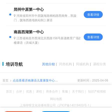
郑州中原第一中心
查看详情
河南省郑州市中原陇海路桐柏路西南角，凯旋
门，陇海西路地铁站B口 康语
南昌西湖第一中心
查看详情
江西省南昌市西湖北京西路156号新晟教育广场2
楼康语（洪城大厦）
培训导航
其他分校
|
同类机构
|
同城机构
|
课程分类
首页
>
点击查看济南康语儿童康复中心康
更新时间：2025-04-06
复效果如何？
首页
|
点评
|
优惠
|
课程
|
商务合作
|
客服
|
关于我们
|
知识产权维权
网站地图
上海咿呀文化传播有限公司（沪ICP备14019403号-1）