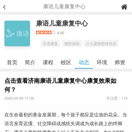
康语儿童康复中心
康语儿童康复中心
4.00
言语康复
感统训练
少儿逻辑思维培训
首页
简介
课程
校区
动态
环境
师资
点击查看济南康语儿童康复中心康复效果如
何？
2025-04-06 17:39
关注度：174
在生命最初的黄金发展期，每个孩子都应是绽放的花朵。当
语言发育迟缓、社交障碍或感统失调成为成长路上的绊脚