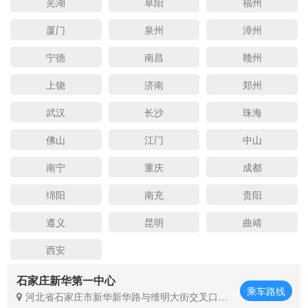
芜湖
阜阳
福州
厦门
泉州
漳州
宁德
南昌
赣州
上饶
济南
郑州
武汉
长沙
珠海
佛山
江门
中山
南宁
重庆
成都
绵阳
南充
贵阳
遵义
昆明
曲靖
西安
石家庄新华第一中心
乘车路线
河北省石家庄市新华新华路与维明大街交叉口西