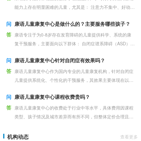
能力上存在明显困难的儿童，尤其是： 注意力不集中、好动分
心：上课容易走神、东张西望、小动作多。 学习效
问
康语儿童康复中心是做什么的？主要服务哪些孩子？
答
康语专注于为0-8岁存在发育障碍的儿童提供科学、系统的康
复干预服务，主要面向以下群体： 自闭症谱系障碍（ASD）儿
童 语言发育迟缓或障碍儿童（如不开口、
问
康语儿童康复中心针对自闭症有效果吗？
答
康语儿童康复中心作为国内专业的儿童康复机构，针对自闭症
儿童提供系统化、个性化的干预服务，其效果主要体现在以下
几个方面： 科学干预体系 康语采用以应用
问
康语儿童康复中心课程收费贵吗？
答
康语儿童康复中心的收费处于行业中等水平，具体费用因课程
类型、孩子情况及城市差异而有所不同，但整体定价合理且提
供个性化服务，适合大多数家庭。 康语儿童康复中心的
机构动态
查看更多