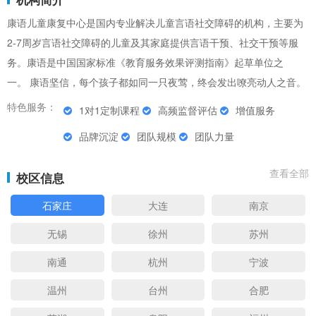
康语儿童康复中心是国内专业解决儿童言语社交障碍的机构，主要为
2-7周岁言语社交障碍的儿童及其家庭提供言语干预、社交干预等服
务。康语是中国国家标准《教育服务效果评测指南》起草单位之
一。 康语坚信，每个孩子都如同一只夜莺，终会发出嘹亮动人之音。
特色服务：
1对1定制课程
高频监督评估
增值服务
品牌沉淀
团队规模
团队力量
查看全部
校区信息
石家庄
大连
南京
无锡
徐州
苏州
南通
杭州
宁波
温州
台州
合肥