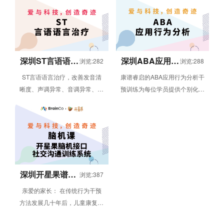
职能...
深圳ST言语语言
深圳ABA应用行
浏览:282
浏览:288
治疗课程
为分析干预
ST言语语言治疗，改善发音清
康谱睿启的ABA应用行为分析干
晰度、声调异常、音调异常、响
预训练为每位学员提供个别化教
度异常、嗓音异常、语速异常等
学计划。课程侧重于一对一行为
问题，同时提升语言沟通（语言
干预，为有不良行为，各项能力
理解...
指标较...
深圳开星果谱系
浏览:387
儿童脑机接口训
亲爱的家长： 在传统行为干预
练课程
方法发展几十年后，儿童康复领
域已经出现了更多富有科技含量