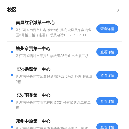
缓等存在口肌及构音发展障碍，
需要进行干预训练的2-6周岁
校区
儿...
南昌红谷滩第一中心
查看详情
江西省南昌市红谷滩新闽江路商城凤凰印象商业
区3号楼二楼（康语） 联系电话19979135100
赣州章贡第一中心
查看详情
江西省赣州市章贡红旗大道25号山水大厦二楼
长沙岳麓第一中心
查看详情
湖南省长沙市岳麓银盆南路52-2号新外滩服饰城
2楼
长沙雨花第一中心
查看详情
湖南省长沙市雨花梓园路321号君悦紫园二栋二
楼
郑州中原第一中心
查看详情
河南省郑州市中原陇海路桐柏路西南角，凯旋