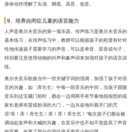
身体动作理解了头顶、脚底、高音、低音。
9、培养自闭症儿童的语言能力
人声是奥尔夫音乐的第一项乐器。传声练习是奥尔夫音乐的
基本练习，在传声练习中，教师可以根据孩子的程度有针对
性地传递孩子需要学习的声音，可以是单音、双音或句子，
特别要注意使用动物的叫声和象声词来加强对孩子的语言训
练。
奥尔夫音乐歌曲当中一些关键字词的强调，加强了孩子对语
言的兴趣，如〈库乞乞〉中每一段音乐的中间，当孩子跟随
音乐到达宝藏门前时，都会一边用两手有节奏地指假想的或
家长老师布置或扮演的大门，一边兴奋地叫着开门的咒
语“库！库！库乞乞！库！库！库乞乞！”每次孩子们都会被
调动起发声和大喊的兴趣，在音乐中也不知不觉提高了声音
的音量，改善了部分自闭症孩子声音小的问题。