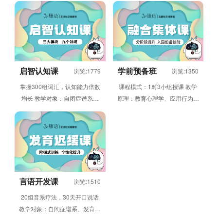
调障碍，大、小肌肉发展不足，
碍，需要进行干预训练的2-6周
需要...
岁...
启智认知课
学前预备班
浏览:1779
浏览:1350
掌握300组词汇，认知能力倍数
课程模式：1对3小组授课 教学
增长 教学对象：自闭症谱系、
原理：教育心理学、应用行为分
发育迟缓等存在认知发展障碍，
析 课程内容：核心训练儿童在
需要进行干预训练的2-6周岁
集体环境下做、看、听、说、玩
儿...
的...
言语开发课
浏览:1510
20组音系疗法，30天开口说话
教学对象：自闭症谱系、发育迟