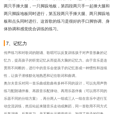
两只手捶大腿，一只脚跺地板，第四段两只手一起捶大腿和
两只脚跺地板同时进行，第五段两只手捶大腿、两只脚跺地
板和点头同时进行。这首歌的练习是很好的手口脚协调、身
体协调和感觉统合训练的练习。
7、记忆力
传声练习和对歌词的朗诵、歌唱可以反复训练孩子对声音形象的记
忆力，提高孩子的听觉记忆从而提高大脑的记忆力。由于音乐是连
贯而不间断的，进行中的音乐会使孩子的记忆形成一种惯性和连续
性，让孩子潜移默化地熟悉和记住歌词和曲调。
奥尔夫音乐对同一首乐曲或歌曲有多种不同的设计，可以先用声势
练习配朗诵伴奏、再跟音乐配律动、再用乐器伴奏（可以用不同的
乐器不同的分组方案），再分两人一组或三人一组在音乐中进行互
动交流训练，然后站起来随音乐走动或舞蹈，同一首歌用不同方式
反复演绎、反复练习，并不断出示视觉提示，加强了孩子的印象，