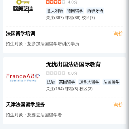
韩语
GRE
新加坡留学
爱尔兰留学
4.0分
意大利语
GMAT
德国留学
意大利语
德国留学
西班牙语
匈牙利留学
关注(367) 课程(88) 校区(7)
法国留学
荷兰语
意大利留学
俄语
西班牙留学
小语种培训
泰国语
法国留学培训
询价
欧洲留学
英国留学
高考
亚洲留学
招生对象：想参加法国留学培训的学员
日本留学
韩语
韩国留学
瑞典语
无忧出国法语国际教育
0.0分
法语
英国留学
加拿大留学
法国留学
关注(194) 课程(8) 校区(3)
国际预科
欧洲留学
天津法国留学服务
询价
招生对象：想要去法国留学者