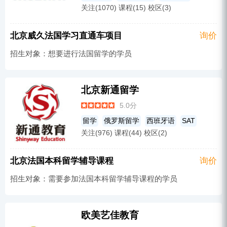
匈牙利留学
关注(1070) 课程(15) 校区(3)
法国留学
美国留学
中国香港留学
英国留学
留学申请
加拿大留学
北京威久法国学习直通车项目
询价
欧洲留学
日本留学
招生对象：想要进行法国留学的学员
北京新通留学
5.0分
留学
俄罗斯留学
西班牙语
SAT
关注(976) 课程(44) 校区(2)
法国留学
英国留学
德语
A-Level
意大利留学
加拿大留学
法语
北京法国本科留学辅导课程
询价
西班牙留学
澳大利亚留学
俄语
招生对象：需要参加法国本科留学辅导课程的学员
美国留学
中国香港留学
托福
日本留学
艺术留学
留学背景提升
日语
雅思培训
韩国留学
荷兰留学
欧美艺佳教育