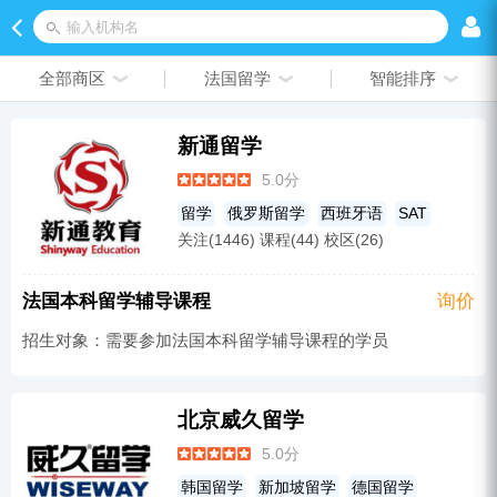
输入机构名
全部商区
法国留学
智能排序
新通留学
5.0分
留学
俄罗斯留学
西班牙语
SAT
关注(1446) 课程(44) 校区(26)
法国留学
英国留学
德语
A-Level
意大利留学
加拿大留学
法语
法国本科留学辅导课程
询价
西班牙留学
澳大利亚留学
俄语
招生对象：需要参加法国本科留学辅导课程的学员
美国留学
中国香港留学
托福
日本留学
艺术留学
留学背景提升
日语
雅思培训
韩国留学
荷兰留学
北京威久留学
韩语
GRE
新加坡留学
爱尔兰留学
5.0分
意大利语
GMAT
德国留学
韩国留学
新加坡留学
德国留学