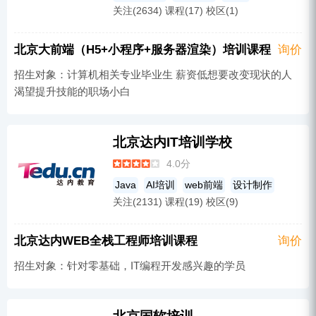
关注(2634) 课程(17) 校区(1)
短视频培训
营销师
直播培训
室内设计
网络技术
电商培训
北京大前端（H5+小程序+服务器渲染）培训课程
询价
游戏动漫
PYthon
UI设计
大数据开发
招生对象：计算机相关专业毕业生 薪资低想要改变现状的人
Java
人工智能
web前端
渴望提升技能的职场小白
北京达内IT培训学校
4.0分
Java
AI培训
web前端
设计制作
关注(2131) 课程(19) 校区(9)
新媒体运营课程
嵌入式培训
无人机培训
Linux
网络技术
MySQL
北京达内WEB全栈工程师培训课程
询价
软件技术
广告设计
UI设计
产品设计
招生对象：针对零基础，IT编程开发感兴趣的学员
PHP
影视制作
C/C++