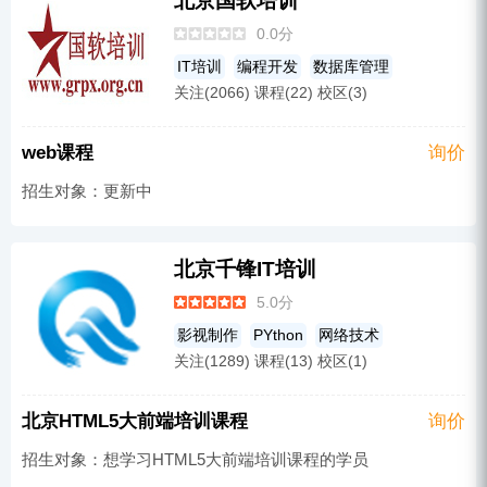
北京国软培训
0.0分
IT培训
编程开发
数据库管理
关注(2066) 课程(22) 校区(3)
管理通用
C/C++
Html
web前端
Android
web课程
询价
招生对象：更新中
北京千锋IT培训
5.0分
影视制作
PYthon
网络技术
关注(1289) 课程(13) 校区(1)
大数据开发
游戏动漫
软件测试
UI设计
新媒体运营课程
Java
北京HTML5大前端培训课程
询价
web前端
嵌入式培训
Linux
招生对象：想学习HTML5大前端培训课程的学员