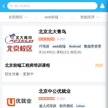
输入机构名
全部商区
web前端
智能排序
北京北大青鸟
5.0分
IT培训
web前端
Android
数据库管理
关注(4501) 课程(21) 校区(6)
影视制作
短视频培训
网络技术
PYthon
软件技术
大数据开发
UI设计
北京前端工程师培训课程
询价
人工智能
Java
新媒体运营课程
Html
招生对象：更新中
北京中公优就业
5.0分
嵌入式培训
软件测试
Linux