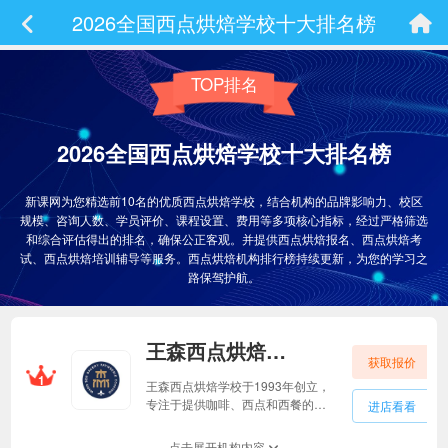
2026全国西点烘焙学校十大排名榜
TOP排名
2026全国西点烘焙学校十大排名榜
新课网为您精选前10名的优质西点烘焙学校，结合机构的品牌影响力、校区
规模、咨询人数、学员评价、课程设置、费用等多项核心指标，经过严格筛选
和综合评估得出的排名，确保公正客观。并提供西点烘焙报名、西点烘焙考
试、西点烘焙培训辅导等服务。西点烘焙机构排行榜持续更新，为您的学习之
路保驾护航。
王森西点烘焙学校王森西点烘焙学校
获取报价
1
王森西点烘焙学校于1993年创立，
专注于提供咖啡、西点和西餐的教
进店看看
育培训以及产品研发。多年来，学
校一直保持着行业领先的地位，成
点击展开机构内容