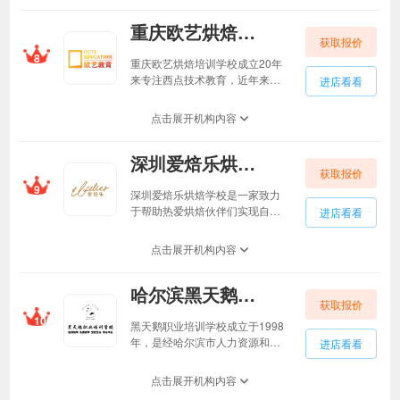
素，让教学内容始终保持实用、
业培训学校。成都弗乐米学校前
前卫风格，与国际上产品接轨，
重庆欧艺烘焙培训学校重庆欧艺烘焙培训学校
身从2014年“玺甜工作室”至今；
并让每一位学员真正感受到国际
获取报价
学校坚持以创业为导向、以服务
8
烘焙的潮流新品。
为宗旨、以教育质量为核心、以
重庆欧艺烘焙培训学校成立20年
学生为中心以实现创业为最终目
来专注西点技术教育，近年来迅
进店看看
标，结合烘焙西点行业高素质人
速升级为综合型职业学校。2021
才紧缺的现况，主张：“诚为本，
年被评定为职业技能等级鉴定机
点击展开机构内容
和则兴：技至精，业竞成”的先进
构。先后被官方评定为:就业技能
办学理念，做到理论与实践相结
定点培训学校、大学生就业见习
合、管理科学与工艺技术并重，
深圳爱焙乐烘焙学校深圳爱焙乐烘焙学校
基地、残疾人协会颁发的爱心企
为社会培养输送符合行业市场标
获取报价
业、守信承诺教育机构等多项殊
9
准的西点师、烘焙师及门店运营
荣。重庆欧艺西点烘焙培训学校
深圳爱焙乐烘焙学校是一家致力
复合型人才。成都弗乐米西点烘
专业涵盖职业技能等级类(西点
于帮助热爱烘焙伙伴们实现自己
进店看看
培培训学校开设高端甜品、私房
师、面点师、咖啡师、调酒师
理想的学院，这里是烘焙高手的
蛋糕、日式欧式及丹麦类面包...
等)、特色工种类(巧克力塑型、创
聚集地，我们拥有一个共同的理
点击展开机构内容
意特饮等)、新职业类(全媒体运营
想:分享快乐，分享喜悦，分享技
师、互联网营销师等)，以及专项
术，分享手法，分享心得。我们
类。其中，西点师、咖啡师、调
哈尔滨黑天鹅职业培训学校哈尔滨黑天鹅职业培训学校
拥有优越的教学环境和先进设
酒师、创意奶茶饮品等专业系我
获取报价
备，技艺精湛、实践丰富的教学
10
校特色品牌，在全市处于龙头地
师资为我们保驾护航。爱焙乐的
黑天鹅职业培训学校成立于1998
位。欧艺烘焙培训学校坚持推
产品研发一直走在市场前端，不
年，是经哈尔滨市人力资源和社
进店看看
行“一包三免“服务，包学会、免费
断创新。培训内容涵盖六大烘
会保障局审批，省食品工业协会
推荐就业单位、免费开店指导、
焙、饮品及料理课程，选择加入
认定的培训实验基地。学校拥有
点击展开机构内容
免费学习新品...
我们，让你瞬间成为烘焙达人，
雄厚的师资力量，丰富的技术经