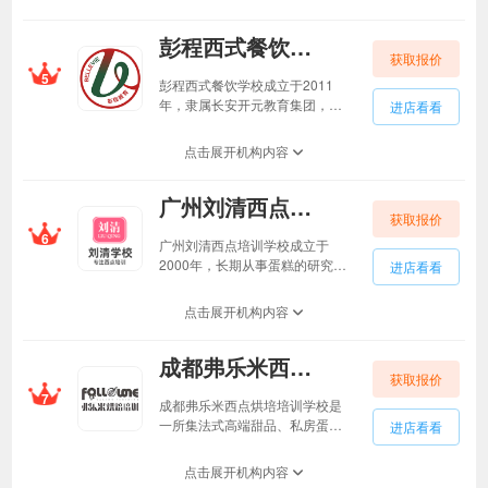
烘焙及咖啡培训市场的领先地
作技术和全面的理论，更从烘焙
位。为了与市场紧密结合，味尚
项目整体规划、资金预算、门店
彭程西式餐饮学校彭程西式餐饮学校
国际烘焙培训学校的专业培训讲
选址、设备采购、产品定制及定
获取报价
师每年都多次前往香港、台湾、
5
价、科学营运等方面帮助烘焙创
深圳和广州等西点烘焙比较活跃
彭程西式餐饮学校成立于2011
业者达成烘焙创业梦想，让人人
的市场进行实地考察和学习进
年，隶属长安开元教育集团，
进店看看
尽享生活之美，人人都能演绎自
修。通过近几年在西点烘焙及甜
由“中国烘焙教母”彭程创立，作为
己的传奇与精彩。
品咖啡培训市场的工作积累，学
中国烘焙职业教育改革先锋，持
点击展开机构内容
院形成了一套从市场前景分析、
续推动烘焙教育创新发展。彭程
店铺选择、原材料以及设备采购
始终坚持以学员为中心，致力于
到产品技术研发的专业一体化服
广州刘清西点培训学校广州刘清西点培训学校
在西点、面包、裱花等领域的课
务。
获取报价
程研发和培训，年均课程迭代率
6
达40%，不断革新着整个烘焙行
广州刘清西点培训学校成立于
业的教学模式。彭程西式餐饮学
2000年，长期从事蛋糕的研究和
进店看看
校由世界技术能手领衔的师资团
培训工作，师资力量雄厚，教学
队，持续推动烘焙职业培训教学
认真，培训内容实用。区别于枯
点击展开机构内容
标准升级，构建学员“成长价值较
燥的纯理论教育，广州刘清西点
大化”的教育生态，指引着中国烘
培训学校教学采取实操为主，理
焙业的发展。
成都弗乐米西点烘焙培训学校成都弗乐米西点烘焙培训学校
论为辅的教学模式，侧重动手能
获取报价
力的技能学习，注重学员自我能
7
力开发，并进行“一人一机”制教
成都弗乐米西点烘培培训学校是
学。此外，广州刘清西点培训学
一所集法式高端甜品、私房蛋
进店看看
校不断专注于蛋糕的研究教育和
糕、日式欧式及丹麦类面包、韩
发展，引进台湾、国际上先进的
式裱花、英式翻糖蛋糕甜品台、
点击展开机构内容
蛋糕艺术，为学员注入新鲜元
新式饮品奶茶等课程为一体的专