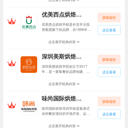
为烘焙和西点领域人们向往的机
构。王森西点烘焙学校在苏州、上
优美西点烘焙学校优美西点烘焙学校
海、广东、浙江等多个地方设立校
获取报价
区，并拥有百位法国
2
MOF（MeilleurOuvrierdeFrance，
优美西点烘焙学校是长安开元投
法国工匠）、国际名厨、以及千位
资集团旗下的品牌，自1996年成
进店看看
精英师资。这些优秀的教师团队为
立以来，在广州，武汉，南宁，
行业培养了超过100万名优秀学
长沙，郑州，成都，西安开设校
点击展开机构内容
子，这些学子在西点、翻糖、烘
区，长期深耕中国西点培训领
焙、咖啡、巧克力制作等项目上获
域，已为中国西点烘焙行业提供
得了众多奖项的认可。
深圳美斯烘焙学校深圳美斯烘焙学校
了大量优秀人才。各大优美西点
获取报价
校区不仅拥有独立的校园环境和
3
先进的教学设备，更汇聚了强大
深圳美斯烘焙学院创立于2017
的师资队伍。目前，学校的教师
年，是一家集餐饮品牌创建、人
进店看看
近百余人，其中，拥有教师资格
才培训、创业指导为一体的培训
及技师以上职称的双师型教师占
机构，设有蛋糕、面包、西点、
点击展开机构内容
教师队伍总数80%以上，拥有国
咖啡、饮品、简餐等12个不同的
家一级西点大师、全国烘焙大赛
专业， 有就业班、创业班、兴趣
奖项获得者、专业领域多年资深
味尚国际烘焙培训学校味尚国际烘焙培训学校
班等不同班型。自成立之日起即
教师，还有来自全球的外教加
获取报价
秉承烘焙匠人精神教学，融入创
4
入，充分融合中西方文化，提升
业者创业理论，以精湛的烘焙技
味尚国际烘焙培训学校是集港式
学生专业核心竞争力。
术为基础，以国际PMP项目管理
休闲餐饮项目的市场开发、运
进店看看
理论为指导，结合时下烘焙行业
营、制作和市场管理于一体的连
创业实际，烘焙行业产学结合的
锁企业，多年来一直占据着西点
点击展开机构内容
理论，不仅教学员高超的烘焙制