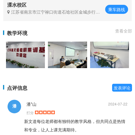
溧水校区
乘车路线
江苏省南京市江宁禄口街道石埝社区金城步行街8
幢811号
查看全部
教学环境
点评信息
发表评论
潘*山
2024-07-22
潘
打分
新文道每位老师都有独特的教学风格，但共同点是热情
和专业，让人上课充满期待。