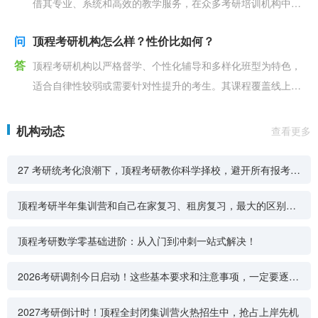
借其专业、系统和高效的教学服务，在众多考研培训机构中脱
颖而出。其主要优势体现在以下几个方面： 专业的
问
顶程考研机构怎么样？性价比如何？
答
顶程考研机构以严格督学、个性化辅导和多样化班型为特色，
适合自律性较弱或需要针对性提升的考生。其课程覆盖线上线
下，包含集训营、VIP一对一、精品网课等，师资团队由
机构动态
查看更多
27 考研统考化浪潮下，顶程考研教你科学择校，避开所有报考雷
区
顶程考研半年集训营和自己在家复习、租房复习，最大的区别是
什么？
顶程考研数学零基础进阶：从入门到冲刺一站式解决！
2026考研调剂今日启动！这些基本要求和注意事项，一定要逐条
确认！
2027考研倒计时！顶程全封闭集训营火热招生中，抢占上岸先机