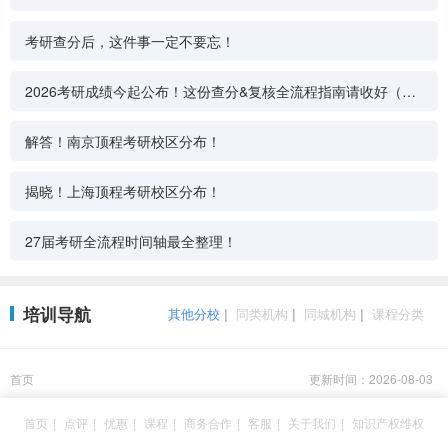
考研查分后，这件事一定不要忘！
2026考研成绩今起公布！这份查分&复核全流程指南请收好（附
入口+注意事项）
解答！南京顶程考研校区分布！
揭晓！上海顶程考研校区分布！
27届考研全流程时间轴最全整理！
培训导航
其他分校
|
同类机构
|
同城机构
|
课程分类
首页
更新时间：2026-08-03
首页
|
点评
|
优惠
|
课程
|
商务合作
|
客服
|
关于我们
|
知识产权维权