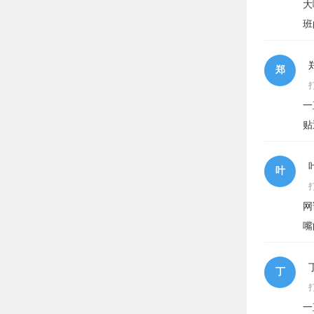
大
班
郑
一
贴
叶
网
嘴
丁
一