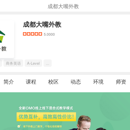
成都大嘴外教
成都大嘴外教
5.0000
商务英语
A-Level
...
简介
课程
校区
动态
环境
师资