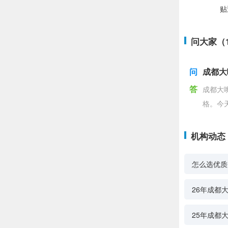
贴
问大家（
问
成都大
答
成都大
格。今
机构动态
怎么选优质
26年成都
25年成都