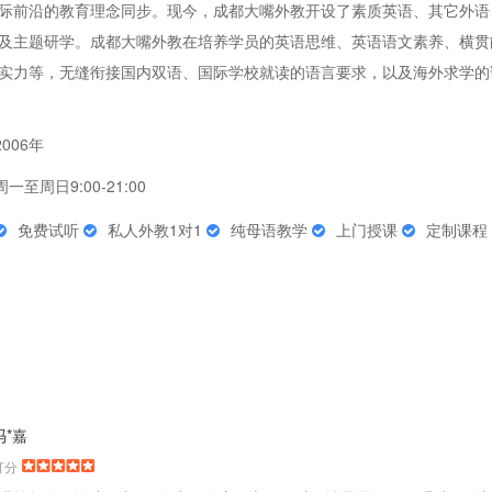
际前沿的教育理念同步。现今，成都大嘴外教开设了素质英语、其它外语
及主题研学。成都大嘴外教在培养学员的英语思维、英语语文素养、横贯
实力等，无缝衔接国内双语、国际学校就读的语言要求，以及海外求学的
2006年
周一至周日9:00-21:00
免费试听
私人外教1对1
纯母语教学
上门授课
定制课程
冯*嘉
打分