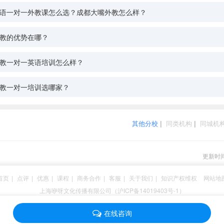
语一对一外教课怎么选？成都大嘴外教怎么样？
教的优势在哪？
教一对一英语培训怎么样？
教一对一培训选哪家？
其他分校
|
同类机构
|
同城机
更新时间：
首页
|
点评
|
优惠
|
课程
|
商务合作
|
客服
|
关于我们
|
知识产权维权
网站地
上海咿呀文化传播有限公司（沪ICP备14019403号-1）
在线咨询