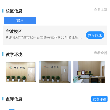
查看全部
校区信息
鄞州
宁波校区
乘车路线
浙江省宁波市鄞州百丈路黄栀花巷63号名江新都
办公楼三楼
查看全部
教学环境
点评信息
发表评论