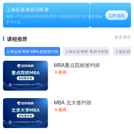
上海征辰考研试听券
立即领取
领取一节上海征辰考研试听课程+专业课程顾问1对1量身定制
学习计划
长期
更多课程
课程推荐
上海征辰考研-MBA名校签约班
上海征辰考研-考前冲刺班
上海征辰考
MBA重点院校签约班
￥咨询
MBA 北大签约班
￥咨询