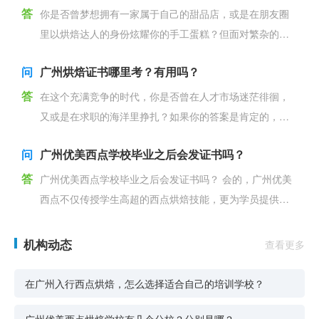
答
你是否曾梦想拥有一家属于自己的甜品店，或是在朋友圈
里以烘焙达人的身份炫耀你的手工蛋糕？但面对繁杂的烘
焙技艺和看似高深的西点知识，是不是又觉得手足无措，
问
广州烘焙证书哪里考？有用吗？
不知从何学
答
在这个充满竞争的时代，你是否曾在人才市场迷茫徘徊，
又或是在求职的海洋里挣扎？如果你的答案是肯定的，那
么，这篇文章将引领你找到一把通往成功的钥匙——烘焙
问
广州优美西点学校毕业之后会发证书吗？
职业资格证
答
广州优美西点学校毕业之后会发证书吗？ 会的，广州优美
西点不仅传授学生高超的西点烘焙技能，更为学员提供学
历晋升机会+技能考证通道。在校期间的学习技术成熟后，
可考
机构动态
查看更多
在广州入行西点烘焙，怎么选择适合自己的培训学校？
广州优美西点烘焙学校有几个分校？分别是哪？