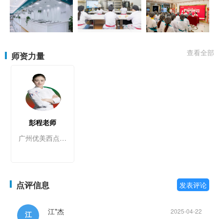
查看全部
师资力量
彭程老师
广州优美西点烘焙学校
点评信息
发表评论
江*杰
2025-04-22
江