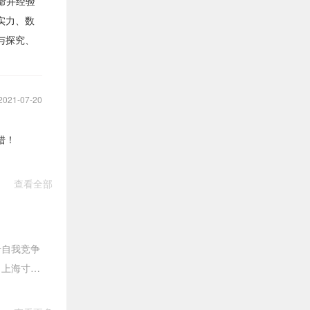
使命并经验
实力、数
与探究、
2021-07-20
错！
查看全部
升自我竞争
。上海寸心