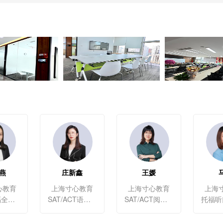
燕
庄新鑫
王媛
心教育
上海寸心教育
上海寸心教育
上海
雅思\托福全科教学
SAT/ACT语法、托福阅读/写作
SAT/ACT阅读、托福听力口语、TOEFLJunior、备考语言科目与面试、多邻国听口