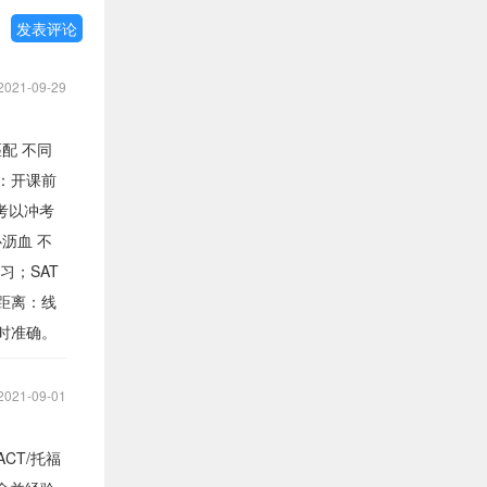
发表评论
2021-09-29
配 不同
：开课前
考以冲考
沥血 不
习；SAT
有距离：线
时准确。
2021-09-01
CT/托福