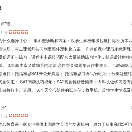
息
卢*谎
打分
为什么选择寸心： .学术型诊断和方案：以学生学校年级程度目标经历等匹
测试后，与主课老师共同制定整体定制化方案。 2.课前课中课后系统训练
累积词汇与练习，课程中主课技巧配合大量辅助练习消化，结课后计时模
试。 3.经验丰富又重细节的老师:亲自督查错题集及作业质量。 4.教研呕心
停迭代：托福雅思SAT未公开真题； 托福雅思口语/写作机经；分类题型练
真题词汇； SAT阅读技巧视频；SAT真题解析音频等； 5.科技让练习没
上链接打卡、真题。 6.全天全心陪伴的班主任：收手机、反馈学生情况及
张*
打分
寸心教育是一家专业提供出国留学英语的培训机构，致力于从事高端SAT/A