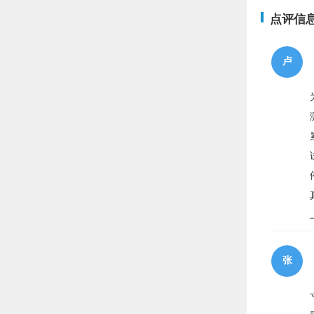
点评信
卢
张