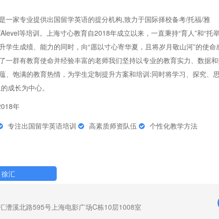
是一家专业提供出国留学英语的提分机构,致力于国际择校备考/托福/雅
/AP/Alevel等培训。上海寸心教育自2018年成立以来，一直秉持“育人”和“
升学生成绩、能力的同时，向“愿以寸心寄华夏，且将岁月敬山河”的使命
了一群有教育使命并经验丰富的老师我们坚持以专业的教育实力、数据和
蕴、饱满的教育热情，为学生定制提升方案和培训:同时将学习、探究、
生的成长为中心。
2018年
专注出国留学英语培训
高素质师资队伍
个性化教学方法
徐汇
汇漕溪北路595号上海电影广场C栋10层1008室