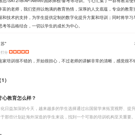
雅思/SAT2/IB/AP/Alevel/国际择校/备考等培训。寸心汇集了一群有教育
丰富的老师，我们坚持以饱满的教育热情，深厚的人文底蕴，专业的教育
据和技术的支持，为学生提供定制的数字化提升方案和培训；同时将学习
思考等品格结合，一切以学生的成长为中心。
苏*
打分
这家培训很不错的，开始很担心，不过老师的讲解非常的清晰，感觉很不
1）
寸心教育怎么样？
球化日益加深的今天，越来越多的学生选择通过出国留学来拓宽视野、提
对于那些计划赴海外深造的学生来说，找到一个可靠的培训机构至关重要