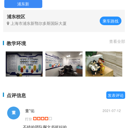
浦东新
浦东校区
乘车路线
上海市浦东新鄂尔多斯国际大厦
查看全部
教学环境
点评信息
发表评论
董*佑
2021-07-12
董
打分
不错的团队啊文书挺好的