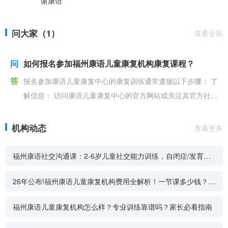
谢康语
问大家（1）
查看全部
问
如何报名参加福州康语儿童康复机构康复课程？
答
报名参加康语儿童康复中心的康复训练通常遵循以下步骤： 了
解信息： 访问康语儿童康复中心的官方网站或关注其官方社交
媒体账号。 搜索所在城市或最近城市
机构动态
查看更多
福州康语社交沟通课：2-6岁儿童社交能力训练，自闭症/发育迟
缓专属干预方案
26年公布!福州康语儿童康复机构费用全解析！一节课多少钱？每
月预算要多少？
福州康语儿童康复机构怎么样？专业训练靠谱吗？家长必看指南