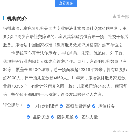
查看更多
查看全部
机构简介
福州康语儿童康复机构是国内专业解决儿童言语社交障碍的机构，主
要为2-7周岁言语社交障碍的儿童及其家庭提供言语干预、社交干预等
服务。康语是中国国家标准《教育服务效果评测指南》起草单位之
一，也是钱厚心开音法传承者，与张苗苗、朱璟、陈旭红、刘子政、
魏旭林等行业内知名专家建立紧密合作。目前，康语的机构数量已有
80家，覆盖全国40个城市，总干预面积超42316平方米，拥有康复师
超3000人，日干预儿童数超4960人。11年来，康语累计服务家庭数
量超73395户，有统计的康复入园（校）儿童数已逾8433人。康语坚
信，每个孩子都如同一只夜莺，终会发出嘹亮动人之音。
特色服务：
1对1定制课程
高频监督评估
增值服务
品牌沉淀
团队规模
团队力量
查看全部