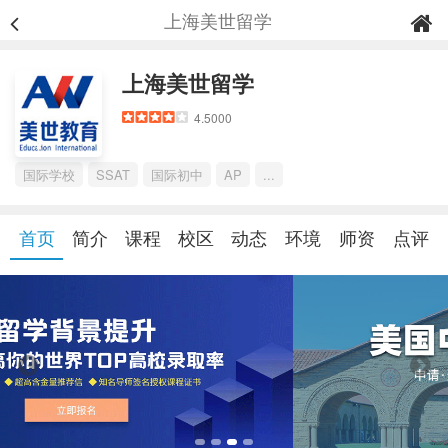
上海美世留学
上海美世留学
4.5000
国际学校
SSAT
国际初中
AP
...
首页
简介
课程
校区
动态
环境
师资
点评