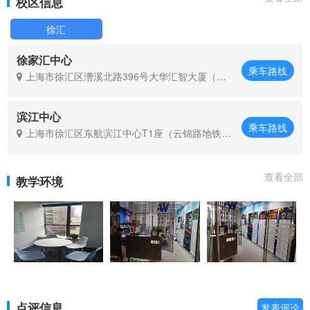
校区信息
徐汇
徐家汇中心
乘车路线
上海市徐汇区漕溪北路396号大华汇智大厦（徐
家汇1号口直行200米）
滨江中心
乘车路线
上海市徐汇区东航滨江中心T1座（云锦路地铁站
口200米）
查看全部
教学环境
点评信息
发表评论