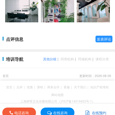
点评信息
发表评论
培训导航
其他分校
|
同类机构
|
同城机构
|
课程分类
首页
更新时间：2026-08-06
首页
|
点评
|
优惠
|
课程
|
商务合作
|
客服
|
关于我们
|
知识产权维权
网站地图
上海咿呀文化传播有限公司（沪ICP备14019403号-1）
电话咨询
在线咨询
在线预约