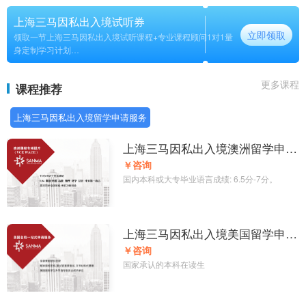
上海三马因私出入境试听券
立即领取
领取一节上海三马因私出入境试听课程+专业课程顾问1对1量
身定制学习计划
长期
更多课程
课程推荐
上海三马因私出入境留学申请服务
上海三马因私出入境澳洲留学申请
方案
￥咨询
国内本科或大专毕业语言成绩: 6.5分-7分。
上海三马因私出入境美国留学申请
方案
￥咨询
国家承认的本科在读生