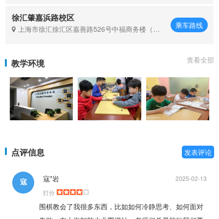
徐汇肇嘉浜路校区
乘车路线
上海市徐汇徐汇区嘉善路526号中福商务楼（近
嘉善路地铁站）
查看全部
教学环境
点评信息
发表评论
寇*岩
2025-02-13
寇
打分
围棋教会了我很多东西，比如如何冷静思考、如何面对