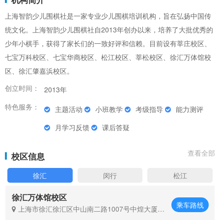
上海智韵少儿围棋社是一家专业少儿围棋培训机构，旨在弘扬中国传
统文化。上海智韵少儿围棋社自2013年创办以来，培养了大批优秀的
少年小棋手，获得了家长们的一致好评和信赖。目前设有莘庄校区、
七宝万科校区、七宝华商校区、松江校区、莘松校区、徐汇万体馆校
区、徐汇肇嘉浜校区。
创立时间：
2013年
特色服务：
主题活动
小班教学
考级指导
能力测评
月学习反馈
课后答疑
查看全部
校区信息
徐汇
闵行
松江
徐汇万体馆校区
乘车路线
上海市徐汇徐汇区中山南二路1007号中煌大厦
（近上海体育场）