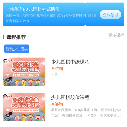
上海智韵少儿围棋社试听券
立即领取
领取一节上海智韵少儿围棋社试听课程+专业课程顾问1对1量
身定制学习计划
长期
更多课程
课程推荐
智韵少儿围棋
少儿围棋中级课程
￥咨询
儿童
少儿围棋段位课程
￥咨询
零基础围棋班：4-8岁儿童（幼儿园中班到小学二
年级） 有围棋基础班：4-12岁（测试水平后，跟
相应班级上课）