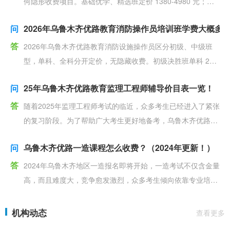
何隐形收费项目。基础优学、精选班定价 1380-4980 元；线
上线下同步 OMO 畅学班 1680-
问
2026年乌鲁木齐优路教育消防操作员培训班学费大概多
答
2026年乌鲁木齐优路教育消防设施操作员区分初级、中级班
型，单科、全科分开定价，无隐藏收费。初级决胜班单科 249
0 元，全科 3980 元；中级特训班单科 2
问
25年乌鲁木齐优路教育监理工程师辅导价目表一览！
答
随着2025年监理工程师考试的临近，众多考生已经进入了紧张
的复习阶段。为了帮助广大考生更好地备考，乌鲁木齐优路教
育特别推出了针对2025年监理工程师考试的备考课
问
乌鲁木齐优路一造课程怎么收费？（2024年更新！）
答
2024年乌鲁木齐地区一造报名即将开始，一造考试不仅含金量
高，而且难度大，竞争愈发激烈，众多考生倾向依靠专业培训
机构来提升备考效率。在此背景下，课程费用的性价比
机构动态
查看更多