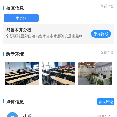
查看全部
校区信息
水磨沟
乌鲁木齐分校
乘车路线
新疆维吾尔自治乌鲁木齐市水磨沟安居南路802
号鸿瑞豪庭3栋8层803室
查看全部
教学环境
点评信息
发表评论
林*辉
2025-02-25