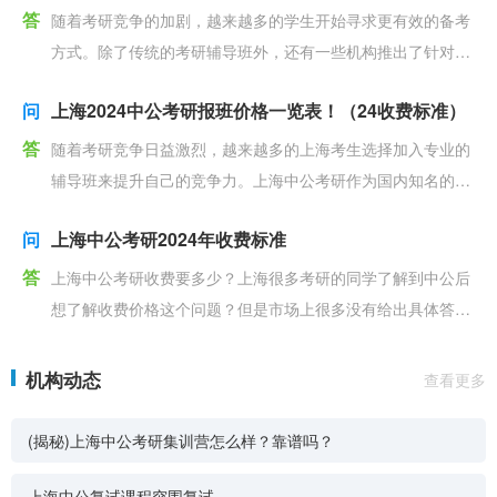
答
随着考研竞争的加剧，越来越多的学生开始寻求更有效的备考
方式。除了传统的考研辅导班外，还有一些机构推出了针对特
定群体的特殊课程，比如上海中公教育推出的针对免推生的
问
上海2024中公考研报班价格一览表！（24收费标准）
答
随着考研竞争日益激烈，越来越多的上海考生选择加入专业的
辅导班来提升自己的竞争力。上海中公考研作为国内知名的考
研培训机构之一，在考研辅导领域有着丰富的经验和资源。
问
上海中公考研2024年收费标准
答
上海中公考研收费要多少？上海很多考研的同学了解到中公后
想了解收费价格这个问题？但是市场上很多没有给出具体答
案，今天小编特地的整理上海中公考研2024年收费标准给
机构动态
查看更多
(揭秘)上海中公考研集训营怎么样？靠谱吗？
上海中公复试课程突围复试