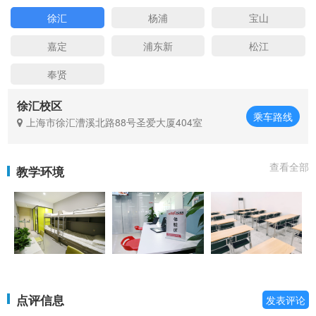
徐汇
杨浦
宝山
嘉定
浦东新
松江
奉贤
徐汇校区
乘车路线
上海市徐汇漕溪北路88号圣爱大厦404室
查看全部
教学环境
点评信息
发表评论