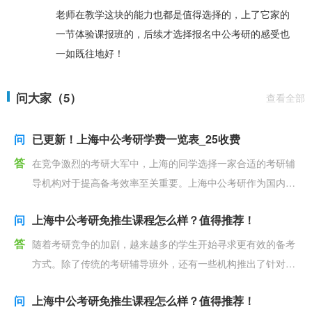
老师在教学这块的能力也都是值得选择的，上了它家的
一节体验课报班的，后续才选择报名中公考研的感受也
一如既往地好！
问大家（5）
查看全部
问
已更新！上海中公考研学费一览表_25收费
答
在竞争激烈的考研大军中，上海的同学选择一家合适的考研辅
导机构对于提高备考效率至关重要。上海中公考研作为国内知
名的考研辅导品牌费用是非常多学员想了解的。今天给大家
问
上海中公考研免推生课程怎么样？值得推荐！
答
随着考研竞争的加剧，越来越多的学生开始寻求更有效的备考
方式。除了传统的考研辅导班外，还有一些机构推出了针对特
定群体的特殊课程，比如上海中公教育推出的针对免推生的
问
上海中公考研免推生课程怎么样？值得推荐！