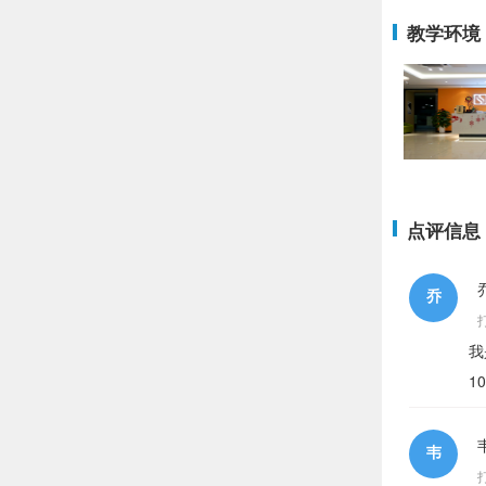
教学环境
点评信息
乔
我
1
韦