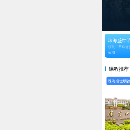
珠海盛世
领取一节珠海
长期
课程推荐
珠海盛世明德