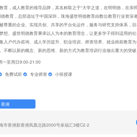
教育，成人教育的领导品牌，其名称取之于“大学之道，在明明德，在亲
明德教育，总部选址于中国深圳，珠海盛世明德教育由数位教育行业资深
被尊重的企业。实现共创、共享的平台化运作，服务与研究支持体系，目
梦想。盛世明德教育秉承以人为本的教育理念，让更多学子得到适用的社
集入户代办咨询、成人学历提升、职业培训、师资培养、就业岗前教育为
。不断以新的概念、新的思维、新的方式为教育培训行业做出重大的突破
周一至周日9:00-21:00
免费试听
专业师资
小班授课
香洲
海市香洲新香洲凤凰北路2000号泉福汇3楼C2-2