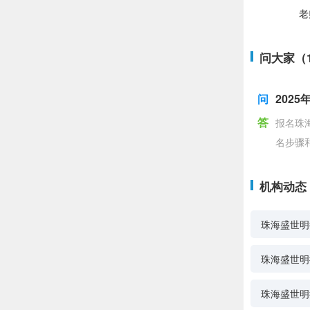
老
问大家（
问
202
答
报名珠
名步骤
机构动态
珠海盛世明
珠海盛世明
珠海盛世明