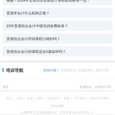
贵港学会计什么机构正规？
23年贵港恒企会计中级培训收费标准？
贵港恒企会计培训课程口碑好吗？
贵港恒企会计的课程适合0基础学吗？
培训导航
其他分校
|
同类机构
|
同城机构
|
课程分类
首页
更新时间：2026-07-20
首页
|
点评
|
优惠
|
课程
|
商务合作
|
客服
|
关于我们
|
知识产权维权
网站地图
上海咿呀文化传播有限公司（沪ICP备14019403号-1）