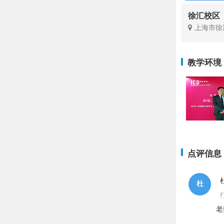
徐汇校区
上海市徐
教学环境
点评信息
杜
老