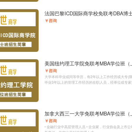
法国巴黎ICD国际商学校免联考DBA博
海）招生简章
￥咨询
美国纽约理工学院免联考MBA学位班（
简章
￥咨询
大学本科毕业或同等学历，有2年以上工作经历或大专(限
毕业3年以上的管理工作经历的在职人员，经单位或专家
加拿大西三一大学免联考MBA学位班（
简章
￥咨询
• 金融行业中高层管理人员 • 企业家，行业协会及上市公司领导 • 富有创