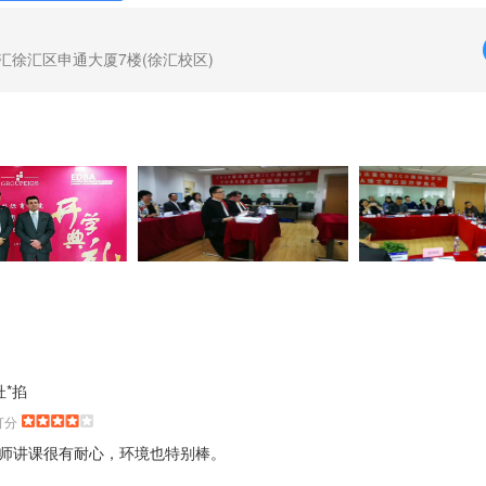
汇徐汇区申通大厦7楼(徐汇校区)
杜*掐
打分
师讲课很有耐心，环境也特别棒。