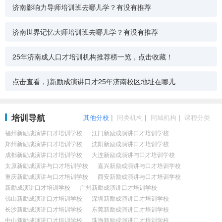
济南影响力导师培训班去哪儿学？有没有推荐
济南世界记忆大师培训班去哪儿学？有没有推荐
25年济南成人口才培训机构推荐榜一览，点击收藏！
点击查看，}新励成演讲口才25年济南校区地址在哪儿
培训导航
其他分校
|
同类机构
|
同城机构
|
课程分类
福州新励成演讲口才培训学校
江门新励成演讲口才培训学校
郑州新励成演讲口才培训学校
沈阳新励成演讲口才培训学校
成都新励成演讲口才培训学校
大连新励成演讲与口才培训学校
太原新励成演讲与口才培训学校
嘉兴新励成演讲与口才培训学校
重庆新励成演讲与口才培训学校
西安新励成演讲与口才培训学校
新励成演讲口才培训学校
广州新励成演讲口才培训学校
佛山新励成演讲口才培训学校
深圳新励成演讲口才培训学校
长沙新励成演讲口才培训学校
东莞新励成演讲口才培训学校
中山新励成演讲口才培训学校
珠海新励成演讲口才培训学校