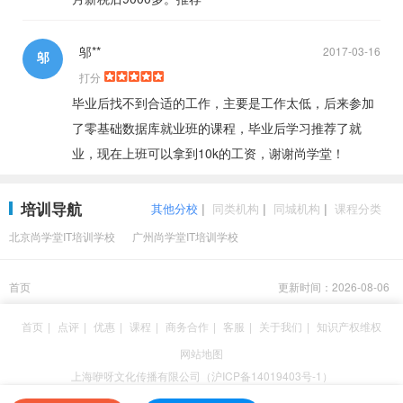
邬**
2017-03-16
邬
打分
毕业后找不到合适的工作，主要是工作太低，后来参加
了零基础数据库就业班的课程，毕业后学习推荐了就
业，现在上班可以拿到10k的工资，谢谢尚学堂！
培训导航
其他分校
|
同类机构
|
同城机构
|
课程分类
北京尚学堂IT培训学校
广州尚学堂IT培训学校
首页
更新时间：2026-08-06
首页
|
点评
|
优惠
|
课程
|
商务合作
|
客服
|
关于我们
|
知识产权维权
网站地图
上海咿呀文化传播有限公司（沪ICP备14019403号-1）