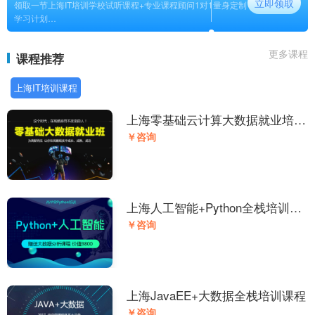
立即领取
领取一节上海IT培训学校试听课程+专业课程顾问1对1量身定制
学习计划
长期
更多课程
课程推荐
上海IT培训课程
上海零基础云计算大数据就业培训
课程
￥咨询
上海人工智能+Python全栈培训课
程
￥咨询
上海JavaEE+大数据全栈培训课程
￥咨询