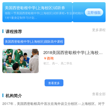
美国西密歇根中学(上海校区)试听券
立即领取
领取一节美国西密歇根中学(上海校区)试听课程+专业课程顾问
1对1量身定制学习计划
长期
更多课程
课程推荐
美国西密歇根中学(上海校区)国际高中课程
2018美国西密歇根中学(上海校区)
国际高中
￥咨询
初三、高一、高二学生
查看更多
查看全部
机构简介
2017年，美国西密歇根高中首次在海外设立分校区---上海校区。对于