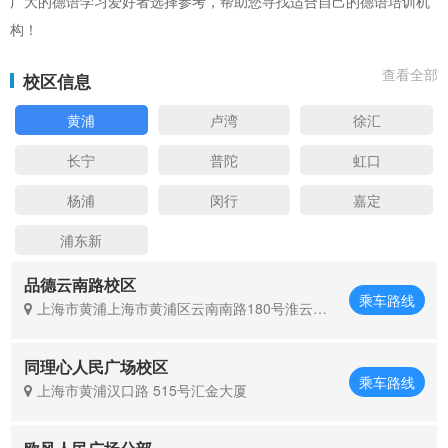
广大的德语学习爱好者选择参考，帮助您寻找适合自己的德语培训机
构！
查看全部
校区信息
黄浦
卢湾
徐汇
长宁
普陀
虹口
杨浦
闵行
嘉定
浦东新
品德云南路校区
乘车路线
上海市黄浦上海市黄浦区云南南路180号淮云大
厦
同理心人民广场校区
乘车路线
上海市黄浦汉口路 515号汇金大厦