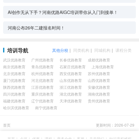
AI创作无从下手？河南优路AIGC培训带你从入门到接单！
河南公布26年二建报名时间！
培训导航
其他分校
|
同类机构
|
同城机构
|
课程分类
武汉优路教育
广州优路教育
长春优路教育
成都优路教育
南京优路教育
青岛优路教育
石家庄优路教育
上海优路教育
北京优路教育
杭州优路教育
西安优路教育
苏州优路教育
厦门优路教育
河北优路教育
山东优路教育
山西优路教育
陕西优路教育
江苏优路教育
浙江优路教育
安徽优路教育
四川优路教育
重庆优路教育
湖北优路教育
湖南优路教育
福建优路教育
辽宁优路教育
天津优路教育
贵州优路教育
哈尔滨优路教育
南宁优路教育
首页
更新时间：2026-07-29
首页
|
点评
|
优惠
|
课程
|
商务合作
|
客服
|
关于我们
|
知识产权维权