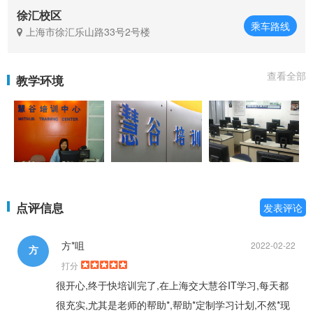
徐汇校区
乘车路线
上海市徐汇乐山路33号2号楼
查看全部
教学环境
点评信息
发表评论
方*咀
2022-02-22
方
打分
很开心,终于快培训完了,在上海交大慧谷IT学习,每天都
很充实,尤其是老师的帮助*,帮助*定制学习计划,不然*现