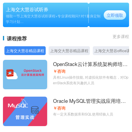
上海交大慧谷试听券
立即领取
领取一节上海交大慧谷试听课程+专业课程顾问1对1量身定制
学习计划
长期
更多课程
课程推荐
上海交大慧谷精品课程
上海交大慧谷精品课程
上海交大慧谷office课
OpenStack云计算系统架构师培训
课程
￥咨询
具有Linux操作技能, 对虚拟化软件有概念，对Op
enStack系统有兴趣的人员
Oracle MySQL管理实战应用培训
课程
￥咨询
有一定关系数据库和SQL使用经验人员