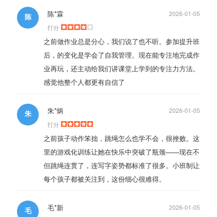
陈*霖
2026-01-05
陈
打分
之前做作业总是分心，我们说了也不听。参加提升班
后，的变化是学会了自我管理。现在能专注地完成作
业再玩，还主动给我们讲课堂上学到的专注力方法。
感觉他整个人都更有自信了
朱*炳
2026-01-05
朱
打分
之前孩子动作笨拙，跳绳怎么也学不会，很挫败。这
里的游戏化训练让她在快乐中突破了瓶颈——现在不
但跳绳连贯了，连写字姿势都标准了很多。小班制让
每个孩子都被关注到，这份细心很难得。
毛*新
2026-01-05
毛