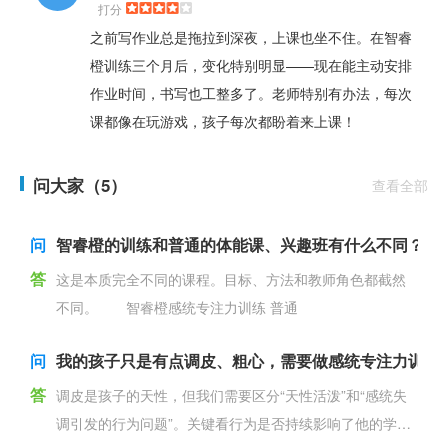
打分
之前写作业总是拖拉到深夜，上课也坐不住。在智睿
橙训练三个月后，变化特别明显——现在能主动安排
作业时间，书写也工整多了。老师特别有办法，每次
课都像在玩游戏，孩子每次都盼着来上课！
问大家（5）
查看全部
问
智睿橙的训练和普通的体能课、兴趣班有什么不同？
答
这是本质完全不同的课程。目标、方法和教师角色都截然
不同。 智睿橙感统专注力训练 普通
问
我的孩子只是有点调皮、粗心，需要做感统专注力训练
答
调皮是孩子的天性，但我们需要区分“天性活泼”和“感统失
调引发的行为问题”。关键看行为是否持续影响了他的学习