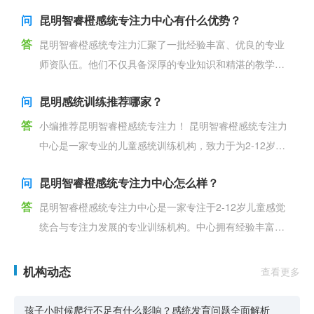
效率、
问
昆明智睿橙感统专注力中心有什么优势？
答
昆明智睿橙感统专注力汇聚了一批经验丰富、优良的专业
师资队伍。他们不仅具备深厚的专业知识和精湛的教学技
能，更怀揣着对孩子满满的爱心与耐心。每一位老师都能
问
昆明感统训练推荐哪家？
根据孩子的
答
小编推荐昆明智睿橙感统专注力！ 昆明智睿橙感统专注力
中心是一家专业的儿童感统训练机构，致力于为2-12岁儿
童提供科学系统的感觉统合训练。中心拥有经验丰
问
昆明智睿橙感统专注力中心怎么样？
答
昆明智睿橙感统专注力中心是一家专注于2-12岁儿童感觉
统合与专注力发展的专业训练机构。中心拥有经验丰富、
具备专业资质且充满爱心的师资团队，能够针对每位孩子
的具体
机构动态
查看更多
孩子小时候爬行不足有什么影响？感统发育问题全面解析