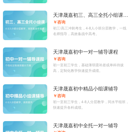
天津晟嘉初三、高三全托小组课辅
导
￥咨询
初三/高三冲刺考生，4-8人小班分层教学，一线
名师指导，高效备战中高考。
天津晟嘉初中一对一辅导课程
￥咨询
初一至初三学生，基础薄弱需补差或单科待拔
高，定制化教学快速提升成绩。
天津晟嘉初中精品小组课辅导
￥咨询
初一至初三学生，4-8人分层教学，同水平组班，
快速提升各科成绩。
天津晟嘉初中全托一对一辅导