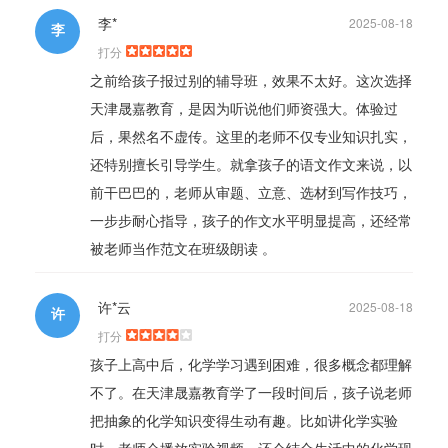
李*
2025-08-18
李
打分
之前给孩子报过别的辅导班，效果不太好。这次选择
天津晟嘉教育，是因为听说他们师资强大。体验过
后，果然名不虚传。这里的老师不仅专业知识扎实，
还特别擅长引导学生。就拿孩子的语文作文来说，以
前干巴巴的，老师从审题、立意、选材到写作技巧，
一步步耐心指导，孩子的作文水平明显提高，还经常
被老师当作范文在班级朗读 。
许*云
2025-08-18
许
打分
孩子上高中后，化学学习遇到困难，很多概念都理解
不了。在天津晟嘉教育学了一段时间后，孩子说老师
把抽象的化学知识变得生动有趣。比如讲化学实验
时，老师会播放实验视频，还会结合生活中的化学现