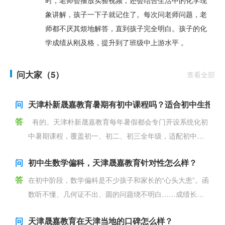
象讲解，孩子一下子就记住了。每次问老师问题，老
师都不厌其烦地解答，直到孩子完全明白。孩子的化
学成绩从刚及格，提升到了班级中上游水平 。
问大家（5）
查看全部
问
天津朴新晟嘉教育暑期有初中课程吗？适合初中生报名
答
有的。天津朴新晟嘉教育每年暑假都会专门开设系统化初
中暑期课程，覆盖初一、初二、初三全年级，适配初中各
阶段学生暑期提升需求。 课程涵盖语文、
问
初中生数学偏科，天津晟嘉教育针对性怎么样？
答
在初中阶段，数学偏科是不少孩子和家长的“心头大患”。函
数听不懂、几何证不出、圆的问题绕不明白……成绩长期
在及
问
天津晟嘉教育在天津当地的口碑怎么样？