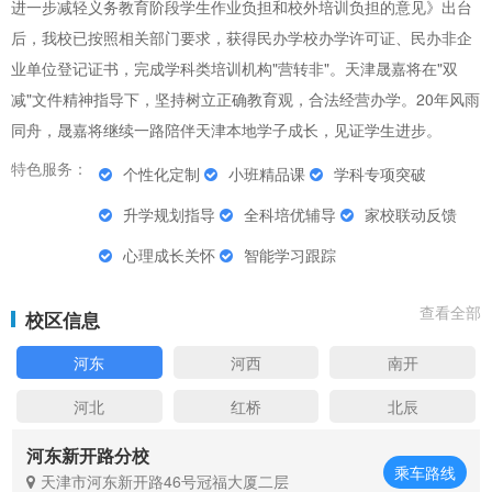
进一步减轻义务教育阶段学生作业负担和校外培训负担的意见》出台
后，我校已按照相关部门要求，获得民办学校办学许可证、民办非企
业单位登记证书，完成学科类培训机构"营转非"。天津晟嘉将在"双
减"文件精神指导下，坚持树立正确教育观，合法经营办学。20年风雨
同舟，晟嘉将继续一路陪伴天津本地学子成长，见证学生进步。
特色服务：
个性化定制
小班精品课
学科专项突破
升学规划指导
全科培优辅导
家校联动反馈
心理成长关怀
智能学习跟踪
查看全部
校区信息
河东
河西
南开
河北
红桥
北辰
河东新开路分校
乘车路线
天津市河东新开路46号冠福大厦二层