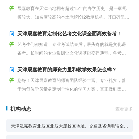
答
晟嘉教育在天津当地拥有超过15年的办学历史，是一家规
模较大、知名度较高的本土老牌K12教培机构。其口碑呈现
以下特点，家长在选择时可作为参考： 一、受到认可的主
问
天津晟嘉教育定制化艺考文化课全面高效备考！
答
艺考生们都知道，专业考试结束后，最头疼的就是文化课
备考。长时间的专业集训让文化课基础变得薄弱，备考时
间又特别紧张。这时候，选择一套真正适合自己的备考方
问
天津晟嘉教育的师资力量和教学效果怎么样？
案至关重要
答
您好！天津晟嘉教育的师资团队经验丰富、专业扎实，善
于为每位学员量身定制个性化的学习方案，真正做到因材
施教。 机构主打小初高全阶段辅导，尤其侧重一对一教学
模式，
机构动态
查看更多
天津晟嘉教育北辰区北辰大厦校区地址、交通及咨询电话全整
理