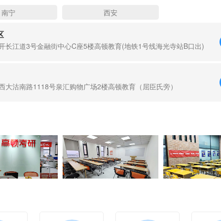
南宁
西安
区
开长江道3号金融街中心C座5楼高顿教育(地铁1号线海光寺站B口出)
西大沽南路1118号泉汇购物广场2楼高顿教育（屈臣氏旁）