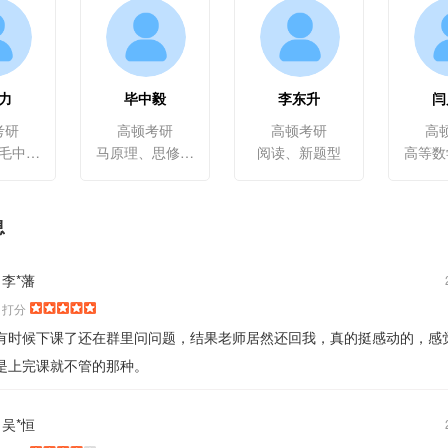
力
毕中毅
李东升
闫
考研
高顿考研
高顿考研
高
马原理、毛中特、近现代史、思修与法基、时事政治
马原理、思修与法基
阅读、新题型
息
李*藩
打分
有时候下课了还在群里问问题，结果老师居然还回我，真的挺感动的，感
是上完课就不管的那种。
吴*恒