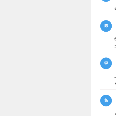
陈
李
杨