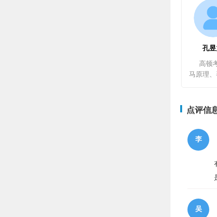
孔昱
高顿
点评信
李
吴