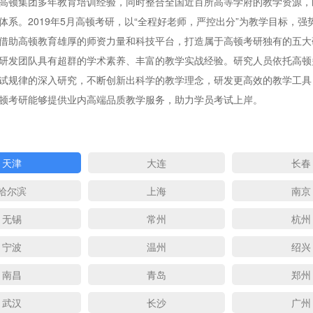
高顿集团多年教育培训经验，同时整合全国近百所高等学府的教学资源，
体系。2019年5月高顿考研，以“全程好老师，严控出分”为教学目标，强
借助高顿教育雄厚的师资力量和科技平台，打造属于高顿考研独有的五大
研发团队具有超群的学术素养、丰富的教学实战经验。研究人员依托高顿
试规律的深入研究，不断创新出科学的教学理念，研发更高效的教学工具
顿考研能够提供业内高端品质教学服务，助力学员考试上岸。
天津
大连
长春
哈尔滨
上海
南京
无锡
常州
杭州
宁波
温州
绍兴
南昌
青岛
郑州
武汉
长沙
广州