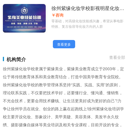
徐州紫缘化妆学校影视明星化妆创
业班
￥咨询
零基础，对高级化妆技能感兴趣，希望从事电影
特效、复古妆容等化妆方向的人群
查看更多
查看全部
机构简介
徐州紫缘化妆学校隶属于紫缘美业，紫缘美业教育成立于2003年，定
位于将传统教育体系和美业教育结合，打造中国美学教育专业院校。
徐州紫缘化妆学校的教学管理体系坚持“实践、实战、实用”的原则，
理论联系实践，不仅要把技术学好，还要懂行业、懂沟通、懂销售，
不光会技术，更要会用技术赚钱、让生活更美好成为更好的自己”!力
争让徐州学员在就业、创业的路上赢在起跑线上!徐州紫缘化妆培训学
校主要开设化妆、形象设计、美甲美睫、美容美体、美发半永久纹
绣、摄影摄像自媒体等美业培训及相关专业课程，目前开设的专业，