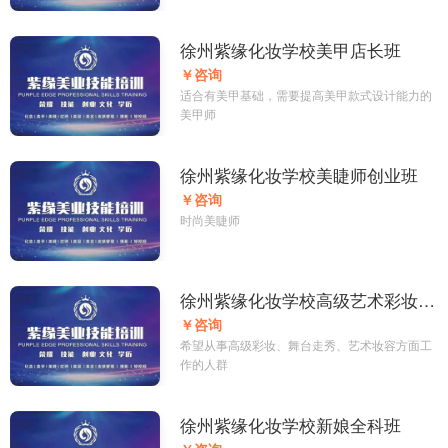
徐州紫缘化妆学校美甲店长班
￥咨询
适合有美甲基础，需要提高美甲款式设计能力的
美甲师
徐州紫缘化妆学校美睫师创业班
￥咨询
时尚美睫师
徐州紫缘化妆学校高级艺术彩妆大
师班
￥咨询
希望从事高级彩妆、舞台走秀、艺术妆容方面工
作的人群
徐州紫缘化妆学校新娘全科班