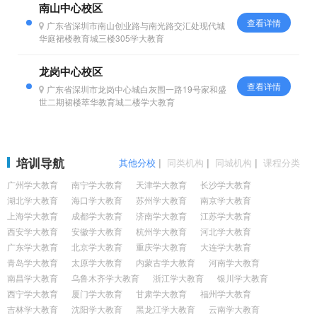
南山中心校区
查看详情
广东省深圳市南山创业路与南光路交汇处现代城
华庭裙楼教育城三楼305学大教育
龙岗中心校区
查看详情
广东省深圳市龙岗中心城白灰围一路19号家和盛
世二期裙楼萃华教育城二楼学大教育
培训导航
其他分校
|
同类机构
|
同城机构
|
课程分类
广州学大教育
南宁学大教育
天津学大教育
长沙学大教育
湖北学大教育
海口学大教育
苏州学大教育
南京学大教育
上海学大教育
成都学大教育
济南学大教育
江苏学大教育
西安学大教育
安徽学大教育
杭州学大教育
河北学大教育
广东学大教育
北京学大教育
重庆学大教育
大连学大教育
青岛学大教育
太原学大教育
内蒙古学大教育
河南学大教育
南昌学大教育
乌鲁木齐学大教育
浙江学大教育
银川学大教育
西宁学大教育
厦门学大教育
甘肃学大教育
福州学大教育
吉林学大教育
沈阳学大教育
黑龙江学大教育
云南学大教育