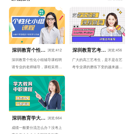
深圳教育个性化
深圳教育艺考文
浏览:412
浏览:456
小组辅导课程
化课辅导班
深圳教育个性化小组辅导课程聘
广大的高三艺考生，是不是在艺
请专业的老师辅导，课程采用小
考专业课的磨练下变的越来越强
组授课方式，授课内容包括语
了呢？当大家从专业课考试中走
文，数学，英语，物理，化
出来，就要开始文化课的复习...
学，...
深圳教育学大中
浏览:664
职教育
成绩一般要分流怎么办？没考上