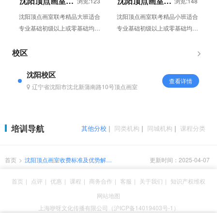
沈阳顶点画室联
沈阳顶点画室联
浏览:123
浏览:148
考精品大班
考精品小班
沈阳顶点画室联考精品大班适合
沈阳顶点画室联考精品小班适合
专业基础初级以上或零基础均可
专业基础初级以上或零基础均可
入学，需专业课考试。1:25 人/
入学，需专业课考试。1:15 人/
组，精选顶点画室资深教师担当
组，精选顶点画室资深教师担当
校区
教...
教...
沈阳校区
查看详情
辽宁省沈阳市沈北新蒲南路10号顶点画室
培训导航
其他分校
|
同类机构
|
同城机构
|
课程分类
首页
>
沈阳顶点画室收费标准及优势解
更新时间：2025-04-07
析：文化专业双修的艺考领航者
首页
|
点评
|
优惠
|
课程
|
商务合作
|
客服
|
关于我们
|
知识产权维权
网站地图
上海咿呀文化传播有限公司（沪ICP备14019403号-1）