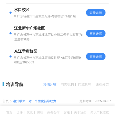
水口校区
查看详情
广东省惠州市惠城皇冠路鸿顺理想1号楼1层
江北新华广场校区
查看详情
广东省惠州市惠城江北宏益公馆二楼学大教育(加
速度书城旁)
东江学府校区
查看详情
广东省惠州市惠城体育南路世纪 •东江学府6期9
栋B座302-309
培训导航
其他分校
|
同类机构
|
同城机构
|
课程分类
首页
>
惠州学大一对一个性化辅导助力高
更新时间：2025-04-07
中学习！
首页
|
点评
|
优惠
|
课程
|
商务合作
|
客服
|
关于我们
|
知识产权维权