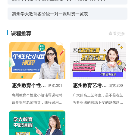
惠州学大教育各阶段一对一课时费一览表
课程推荐
查看更多
惠州教育个性化
惠州教育艺考文
浏览:301
浏览:300
小组辅导课程
化课辅导班
惠州教育个性化小组辅导课程聘
广大的高三艺考生，是不是在艺
请专业的老师辅导，课程采用小
考专业课的磨练下变的越来越强
组授课方式，授课内容包括语
了呢？当大家从专业课考试中走
文，数学，英语，物理，化
出来，就要开始文化课的复习...
学，...