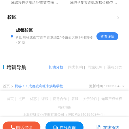
班课程包括甜品台/泡芙/蛋黄酥/I
班包括复古造型/双层蛋糕/立体
ns/千层/甜品台卷等，培训烤胚/
浮雕/油画/宫廷风烘焙等内容，
插件饮/商用设备操作/成...
10年来一直作为主打课程被学
校区
员口...
成都校区
查看详情
四川省成都市青羊青龙街27号铂金大厦1号楼8楼
401室
培训导航
其他分校
|
同类机构
|
同城机构
|
课程分类
首页
>
揭秘！！成都威利旺卡烘焙学校的
更新时间：2025-04-07
优势是什么？
首页
|
点评
|
优惠
|
课程
|
商务合作
|
客服
|
关于我们
|
知识产权维权
网站地图
上海咿呀文化传播有限公司（沪ICP备14019403号-1）
电话咨询
电话咨询
在线咨询
在线咨询
在线预约
在线预约