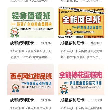
为烘焙工作室/私房烘焙/烘焙相
焙工作室/私房烘焙/烘焙相关创
关创业者人群开设的课程，包括
业者人群开设的课程，包括玛德
糖花技巧/糖皮制/奢侈品真胚蛋
琳/法式挞/歌剧院/马卡龙/慕斯/...
糕/...
成都威利旺卡轻
成都威利旺卡全
浏览:92
浏览:107
食简餐培训班
能面包班
成都威利旺卡轻食简餐培训班是
成都威利旺卡全能面包班是为烘
为烘焙工作室/私房烘焙/烘焙相
焙工作室/私房烘焙/烘焙相关创
关创业者人群开设的课程，包括
业者人群开设的课程，小班上
汉堡/拉法卷/波奇饭/泰式/意式/...
课、手把手教学，95%实操，
一人一机...
成都威利旺卡西
成都威利旺卡全
浏览:82
浏览:83
点网红甜点培训
能裱花蛋糕培训
成都威利旺卡西点网红甜点培训
成都威利旺卡全能裱花蛋糕培训
班
班