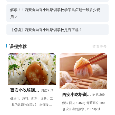
解读！！西安食尚香小吃培训学校学荣昌卤鹅一般多少费
用？
【必读】西安食尚香小吃培训学校是否正规？
课程推荐
查看更多
西安小吃培训学
浏览:253
西安小吃培训学
校-生煎包培训
浏览:269
做法 1、原料、配料、设备、工
校-小笼包培训
做法 面皮：450g 普通面粉,190
具的认识与鉴别; 2、老面发酵
g 没有滚的热水，2 Tbsp 油，
技术(不同的季节及气温条件下
揉面之三光：即面团表面光滑，