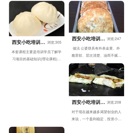
原料配比技术的掌握); 3...
桌面干净，手...
西安小吃培训学
浏览:247
西安小吃培训学
浏览:305
校-公婆饼培训
校-包子培训
做法 公婆饼具有外表金黄、外
本套课程主要是培训学员了解学
脆里软、层次清楚、油而不腻、
习项目的基础知识(理论课程)。
味道丰富、鲜香自然、余香满
开始实操课程，按照标准化的比
口、回味悠长的特点。它富含丰
例配方，老师一对一示范操作，
富的...
学员...
西安小吃培训学
浏览:208
校-煎饼果子培训
对于现在越来越多渴望创业的人
来说，一个盈利稳定，投资小的
项目，是很多人都会选择的。煎
饼果子就是集这些优点于一身，