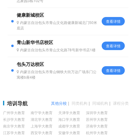
志家园3栋102号
健康新城校区
查看详情
内蒙古自治包头市青山文化路健康新城北门50米
底店
青山新华书店校区
查看详情
内蒙古自治包头市青山文化路78号新华书店1楼
包头万达校区
查看详情
内蒙古自治包头市青山钢铁大街万达广场东门公
寓楼b座4楼
培训导航
其他分校
|
同类机构
|
同城机构
|
课程分类
广州学大教育
南宁学大教育
天津学大教育
深圳学大教育
长沙学大教育
湖北学大教育
海口学大教育
苏州学大教育
南京学大教育
上海学大教育
成都学大教育
济南学大教育
江苏学大教育
西安学大教育
安徽学大教育
杭州学大教育