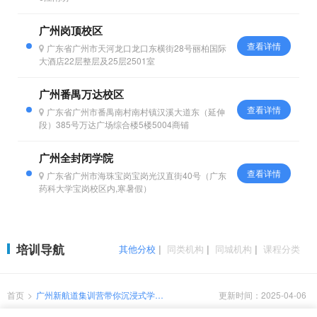
广州岗顶校区
查看详情
广东省广州市天河龙口龙口东横街28号丽柏国际
大酒店22层整层及25层2501室
广州番禺万达校区
查看详情
广东省广州市番禺南村南村镇汉溪大道东（延伸
段）385号万达广场综合楼5楼5004商铺
广州全封闭学院
查看详情
广东省广州市海珠宝岗宝岗光汉直街40号（广东
药科大学宝岗校区内,寒暑假）
培训导航
其他分校
|
同类机构
|
同城机构
|
课程分类
首页
>
广州新航道集训营带你沉浸式学
更新时间：2025-04-06
习！