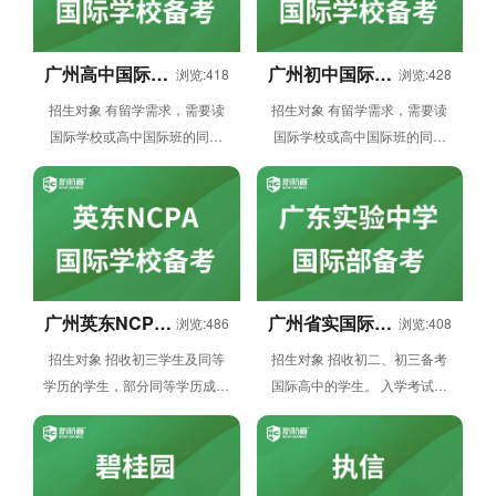
广州高中国际学
广州初中国际学
浏览:418
浏览:428
校备考
校备考
招生对象 有留学需求，需要读
招生对象 有留学需求，需要读
国际学校或高中国际班的同学
国际学校或高中国际班的同学
课程优势 该课程内容覆盖英
课程优势 该课程内容覆盖英
语、面试、数学等国际部和国际
语、面试、数学等国际部和国际
高中...
高中...
广州英东NCPA
广州省实国际部
浏览:486
浏览:408
国际学校备考
备考
招生对象 招收初三学生及同等
招生对象 招收初二、初三备考
学历的学生，部分同等学历成绩
国际高中的学生。 入学考试内
优异的外省学生 同时招收部分
容 英语笔试+数学笔试+面试。
成绩的高一、二在读学生及...
衔接国际课程特点 紧扣...