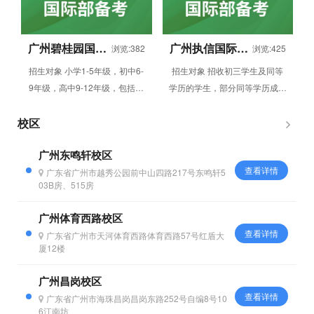
广州碧桂园国际
广州执信国际部
浏览:382
浏览:425
部备考
备考辅导
招生对象 小学1-5年级，初中6-
招生对象 招收初三学生及同等
9年级，高中9-12年级，包括外
学历的学生，部分同等学历成绩
籍学生以及港澳台地区学生，接
优异的外省学生 同时招收部分
受插班生。 衔接国际课...
成绩的高一、二在读学生及同等
校区
学历...
广州东鸣轩校区
查看详情
广东省广州市越秀公园前中山四路217号东鸣轩5
03B房、515房
广州体育西路校区
查看详情
广东省广州市天河体育西路体育西路57号红盾大
厦12楼
广州昌岗校区
查看详情
广东省广州市海珠昌岗昌岗东路252号自编8号10
6江南坊